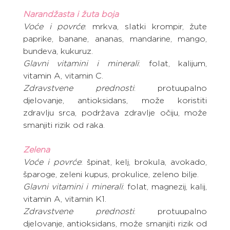
Narandžasta i žuta boja
Voće i povrće
: mrkva, slatki krompir, žute 
paprike, banane, ananas, mandarine, mango, 
bundeva, kukuruz.
Glavni vitamini i minerali
: folat, kalijum, 
vitamin A, vitamin C.
Zdravstvene prednosti
: protuupalno 
djelovanje, antioksidans, može koristiti 
zdravlju srca, podržava zdravlje očiju, može 
smanjiti rizik od raka.
Zelena
Voće i povrće
: špinat, kelj, brokula, avokado, 
šparoge, zeleni kupus, prokulice, zeleno bilje.
Glavni vitamini i minerali
: folat, magnezij, kalij, 
vitamin A, vitamin K1.
Zdravstvene prednosti
: protuupalno 
djelovanje, antioksidans, može smanjiti rizik od 