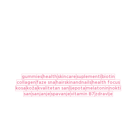
gummies
health
skincare
suplementi
biotin
collagen
faze sna
hairskinandnails
health focus
kosa
koža
kvalitetan san
ljepota
melatonin
nokti
san
sanjanje
spavanje
vitamin B7
zdravlje