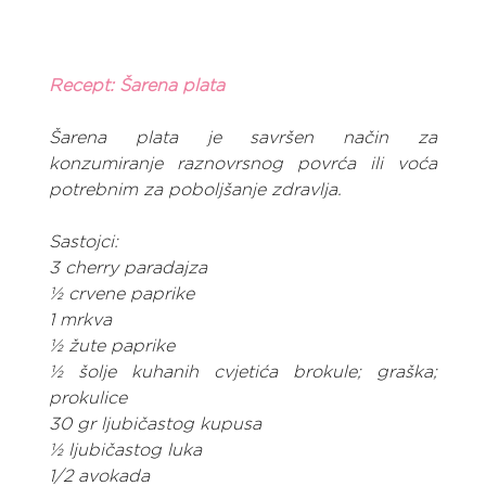
Recept: Šarena plata
Šarena plata je savršen način za 
konzumiranje raznovrsnog povrća ili voća 
potrebnim za poboljšanje zdravlja.
Sastojci:
3 cherry paradajza
½ crvene paprike
1 mrkva
½ žute paprike
½ šolje kuhanih cvjetića brokule; graška; 
prokulice
30 gr ljubičastog kupusa
½ ljubičastog luka
1/2 avokada