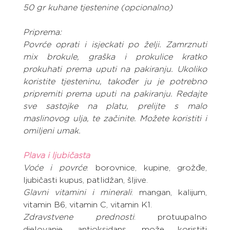
50 gr kuhane tjestenine (opcionalno)
Priprema:
Povrće oprati i isjeckati po želji. Zamrznuti 
mix brokule, graška i prokulice kratko 
prokuhati prema uputi na pakiranju. Ukoliko 
koristite tjesteninu, također ju je potrebno 
pripremiti prema uputi na pakiranju. Redajte 
sve sastojke na platu, prelijte s malo 
maslinovog ulja, te začinite. Možete koristiti i 
omiljeni umak.
Plava i ljubičasta
Voće i povrće
: borovnice, kupine, grožđe, 
ljubičasti kupus, patlidžan, šljive.
Glavni vitamini i minerali
: mangan, kalijum, 
vitamin B6, vitamin C, vitamin K1.
Zdravstvene prednosti
: protuupalno 
djelovanje, antioksidans, može koristiti 