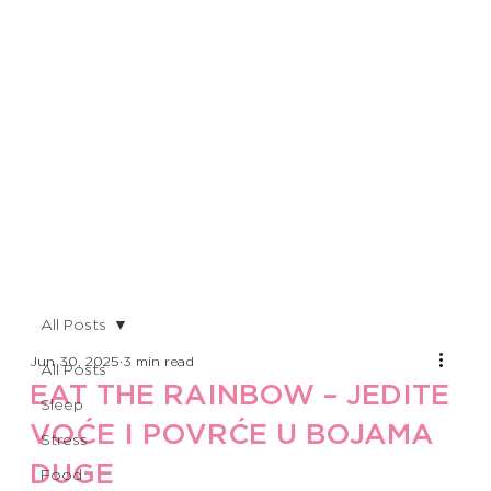
All Posts
Jun 30, 2025
3 min read
All Posts
EAT THE RAINBOW – JEDITE
Sleep
VOĆE I POVRĆE U BOJAMA
Stress
DUGE
Food