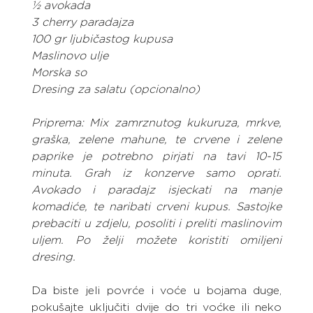
½ avokada
3 cherry paradajza
100 gr ljubičastog kupusa
Maslinovo ulje
Morska so
Dresing za salatu (opcionalno)
Priprema: Mix zamrznutog kukuruza, mrkve, 
graška, zelene mahune, te crvene i zelene 
paprike je potrebno pirjati na tavi 10-15 
minuta. Grah iz konzerve samo oprati. 
Avokado i paradajz isjeckati na manje 
komadiće, te naribati crveni kupus. Sastojke 
prebaciti u zdjelu, posoliti i preliti maslinovim 
uljem. Po želji možete koristiti omiljeni 
dresing.
Da biste jeli povrće i voće u bojama duge, 
pokušajte uključiti dvije do tri voćke ili neko 