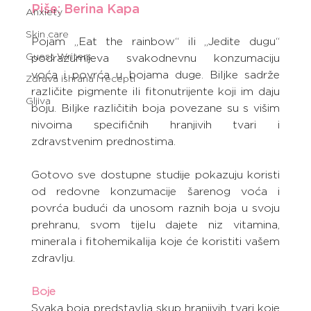
Piše: Berina Kapa
Anxiety
Skin care
Pojam „Eat the rainbow“ ili „Jedite dugu“ 
Guest Writers
podrazumijeva svakodnevnu konzumaciju 
voća i povrća u bojama duge. Biljke sadrže 
Zdrava ishrana i recepti
različite pigmente ili fitonutrijente koji im daju 
Gljiva
boju. Biljke različitih boja povezane su s višim 
nivoima specifičnih hranjivih tvari i 
zdravstvenim prednostima.
Gotovo sve dostupne studije pokazuju koristi 
od redovne konzumacije šarenog voća i 
povrća budući da unosom raznih boja u svoju 
prehranu, svom tijelu dajete niz vitamina, 
minerala i fitohemikalija koje će koristiti vašem 
zdravlju.
Boje
Svaka boja predstavlja skup hranjivih tvari koje 