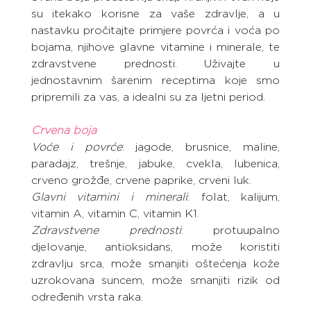
su itekako korisne za vaše zdravlje, a u 
nastavku pročitajte primjere povrća i voća po 
bojama, njihove glavne vitamine i minerale, te 
zdravstvene prednosti. Uživajte u 
jednostavnim šarenim receptima koje smo 
pripremili za vas, a idealni su za ljetni period.
Crvena boja
Voće i povrće
: jagode, brusnice, maline, 
paradajz, trešnje, jabuke, cvekla, lubenica, 
crveno grožđe, crvene paprike, crveni luk.
Glavni vitamini i minerali
: folat, kalijum, 
vitamin A, vitamin C, vitamin K1.
Zdravstvene prednosti
: protuupalno 
djelovanje, antioksidans, može koristiti 
zdravlju srca, može smanjiti oštećenja kože 
uzrokovana suncem, može smanjiti rizik od 
određenih vrsta raka.