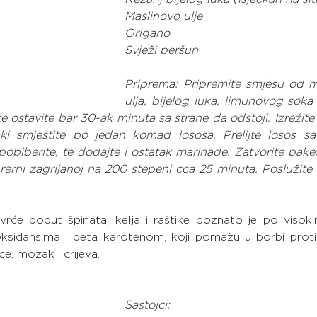
Maslinovo ulje
Origano
Svježi peršun
Priprema: Pripremite smjesu od m
ulja, bijelog luka, limunovog soka 
 te ostavite bar 30-ak minuta sa strane da odstoji. Izrežit
vaki smjestite po jedan komad lososa. Prelijte losos sa
pobiberite, te dodajte i ostatak marinade. Zatvorite paketić
u rerni zagrijanoj na 200 stepeni cca 25 minuta. Poslužite
rće poput špinata, kelja i raštike poznato je po visoki
ksidansima i beta karotenom, koji pomažu u borbi protiv i
e, mozak i crijeva.
Sastojci: