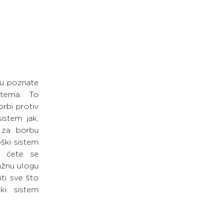
u poznate 
tema. To 
bi protiv 
stem jak, 
 za borbu 
ški sistem 
a ćete se 
ažnu ulogu 
ti sve što 
i sistem 