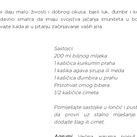
i daju malo živosti i dobrog okusa, bijeli luk, đumbir i 
odavno smatra da imaju svojstva jačanja imuniteta u bor
vajte kada je u pitanju začinjavanje vaših jela.
Sastojci:
200 ml biljnog mlijeka
1 kašičica kurkumin praha
1 kašika agava sirupa ili meda
1 kašičica đumbira u prahu
Prstohvat crnog bibera
1/2 kašičice cimeta
Pomiješajte sastojke u lončić i pust
da provri uz stalno miješanje. 
dodajte šlag ili cimet.
Agrumi
. Većina agruma poput n