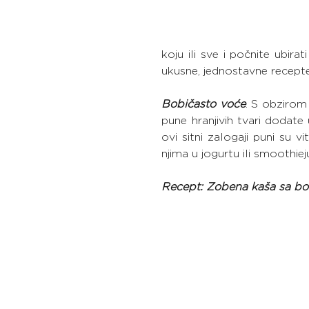
koju ili sve i počnite ubirat
ukusne, jednostavne recepte
Bobičasto voće
.
 S obzirom 
pune hranjivih tvari dodate
ovi sitni zalogaji puni su v
njima u jogurtu ili smoothieju
Recept: Zobena kaša sa b