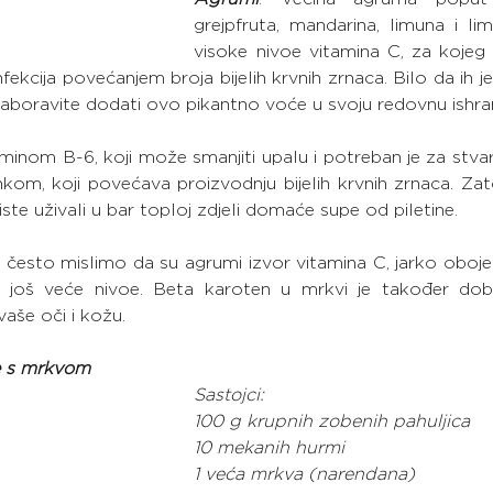
grejpfruta, mandarina, limuna i lim
visoke nivoe vitamina C, za kojeg 
ekcija povećanjem broja bijelih krvnih zrnaca. Bilo da ih jed
ne zaboravite dodati ovo pikantno voće u svoju redovnu ishra
aminom B-6, koji može smanjiti upalu i potreban je za stvar
inkom, koji povećava proizvodnju bijelih krvnih zrnaca. Za
iste uživali u bar toploj zdjeli domaće supe od piletine.
 često mislimo da su agrumi izvor vitamina C, jarko oboje
 još veće nivoe. Beta karoten u mrkvi je također dob
vaše oči i kožu.
e s mrkvom
Sastojci:
100 g krupnih zobenih pahuljica
10 mekanih hurmi
1 veća mrkva (narendana)