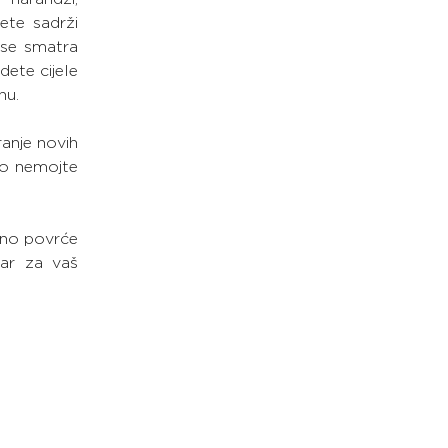
ete sadrži 
se smatra 
ete cijele 
nu.
anje novih 
to nemojte 
no povrće 
ar za vaš 