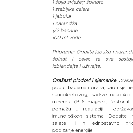
1 šolja svježeg špinata
1 stabljika celera
1 jabuka
1 narandža
1/2 banane
100 ml vode
Priprema: Ogulite jabuku i narandž
špinat i celer, te sve sastoj
izblendajte i uživajte.
Orašasti plodovi i sjemenke
. Oraša
poput badema i oraha, kao i sjeme
suncokretovog, sadrže nekoliko v
minerala (B-6, magnezij, fosfor ili s
pomažu u regulaciji i održavan
imunološkog sistema. Dodajte ih
salate ili ih jednostavno gric
podizanje energije.