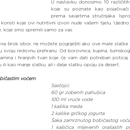
U nastavku donosimo 10 različitih 
koje su poznate kao pojačivači 
prema savjetima stručnjaka. Isprob
i koristi koje ovi nutritivni izvori nude vašem tijelu. Ujedno 
, koje smo spremili samo za vas.
na širok izbor, ne možete pogriješiti ako ove male slatke 
 u svoju redovnu prehranu. Od borovnica, kupina, šumskog v
itamina i hranjivih tvari koje će vam dati potreban poticaj. 
 ili kao manje slatku, ali i dalje slatku opciju za desert.
običastim voćem
Sastojci:
60 gr zobenih pahuljica
100 ml vruće vode
1 kašika meda
2 kašike grčkog jogurta
Šaka zamrznutog bobičastog voć
1 kašičica mljevenih orašastih p