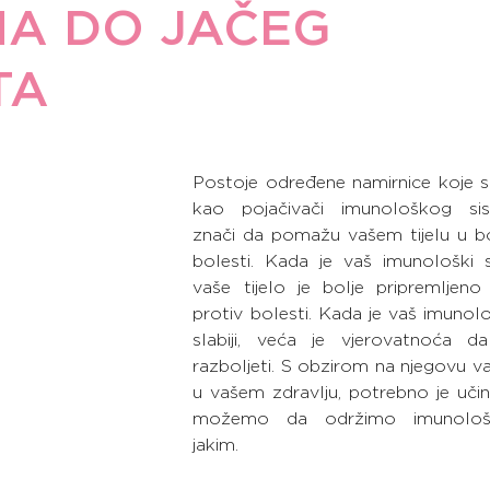
A DO JAČEG
TA
Postoje određene namirnice koje s
kao pojačivači imunološkog sis
znači da pomažu vašem tijelu u bor
bolesti. Kada je vaš imunološki si
vaše tijelo je bolje pripremljeno
protiv bolesti. Kada je vaš imunolo
slabiji, veća je vjerovatnoća d
razboljeti. S obzirom na njegovu v
u vašem zdravlju, potrebno je učini
možemo da održimo imunološk
jakim.