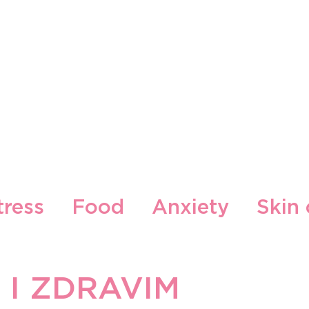
Our Brands
Our Locations
Blog
Contact
tress
Food
Anxiety
Skin 
cepti
Gljiva
I ZDRAVIM