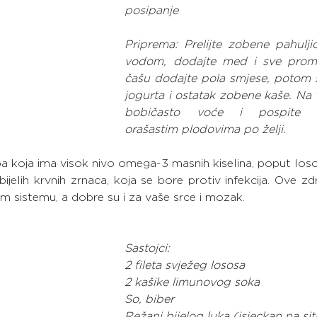
posipanje
Priprema: Prelijte zobene pahulji
vodom, dodajte med i sve promij
čašu dodajte pola smjese, potom sl
jogurta i ostatak zobene kaše. Na v
bobičasto voće i pospite ml
orašastim plodovima po želji.
ba koja ima visok nivo omega-3 masnih kiselina, poput lososa
jelih krvnih zrnaca, koja se bore protiv infekcija. Ove zd
sistemu, a dobre su i za vaše srce i mozak.
Sastojci:
2 fileta svježeg lososa
2 kašike limunovog soka
So, biber
Režanj bijelog luka (isjeckan na si