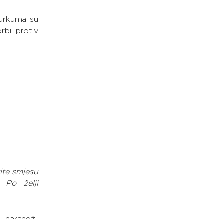
kurkuma su 
bi protiv 
ite smjesu 
Po želji 
arandži, 