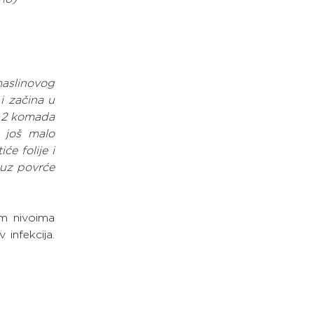
aslinovog 
i začina u 
e 2 komada 
 još malo 
e folije i 
 uz povrće 
m nivoima 
nfekcija. 