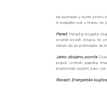
da pomaže u borbi protiv inf
ili iscijedite sok u hranu, 
Perad
. Perad je bogata vit
crvenih krvnih zrnaca, te c
čekati da se prehladite da b
Jarko obojeno povrće
. Dok
poput crvenih paprika ima
imunološki sistem, kao i za 
Recept: Energetske kuglic