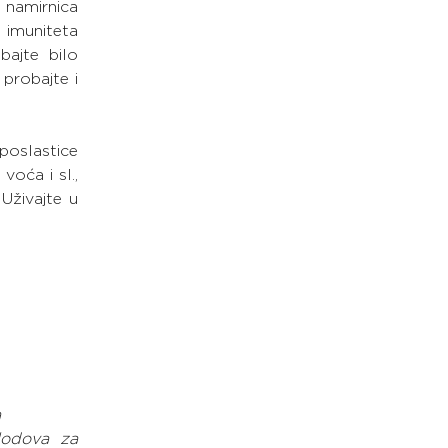
namirnica 
imuniteta 
ajte bilo 
probajte i 
poslastice 
oća i sl., 
Uživajte u 
a
lodova za 