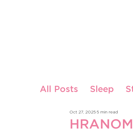
About Us
Our Products
All Posts
Sleep
S
Zdrava ishrana i re
Oct 27, 2025
5 min read
HRANOM 