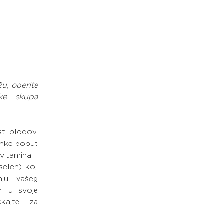
u, operite 
ke skupa 
sti plodovi 
nke poput 
itamina i 
elen) koji 
ju vašeg 
 u svoje 
kajte za 