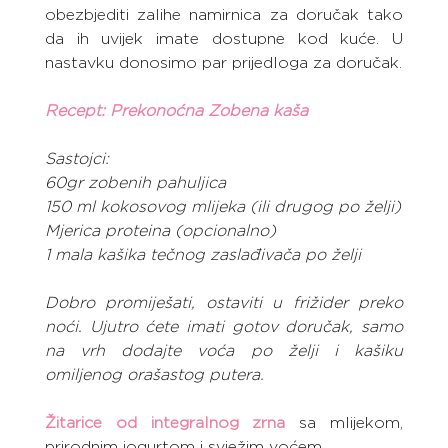
obezbjediti zalihe namirnica za doručak tako 
da ih uvijek imate dostupne kod kuće. U 
nastavku donosimo par prijedloga za doručak.
Recept: Prekonoćna Zobena kaša
Sastojci:
60gr zobenih pahuljica
150 ml kokosovog mlijeka (ili drugog po želji)
Mjerica proteina (opcionalno)
1 mala kašika tečnog zaslađivača po želji
Dobro promiješati, ostaviti u frižider preko 
noći. Ujutro ćete imati gotov doručak, samo 
na vrh dodajte voća po želji i kašiku 
omiljenog orašastog putera.
Žitarice od integralnog zrna
sa mlijekom, 
prirodnim jogurtom i svježim voćem.