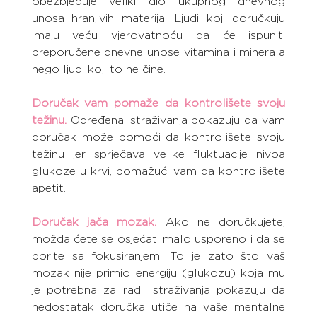
obezbjeđuje veliki dio ukupnog dnevnog 
unosa hranjivih materija. Ljudi koji doručkuju 
imaju veću vjerovatnoću da će ispuniti 
preporučene dnevne unose vitamina i minerala 
nego ljudi koji to ne čine.
Doručak vam pomaže da kontrolišete svoju 
težinu.
Određena istraživanja pokazuju da vam 
doručak može pomoći da kontrolišete svoju 
težinu jer sprječava velike fluktuacije nivoa 
glukoze u krvi, pomažući vam da kontrolišete 
apetit.
Doručak jača mozak.
Ako ne doručkujete, 
možda ćete se osjećati malo usporeno i da se 
borite sa fokusiranjem. To je zato što vaš 
mozak nije primio energiju (glukozu) koja mu 
je potrebna za rad. Istraživanja pokazuju da 
nedostatak doručka utiče na vaše mentalne 