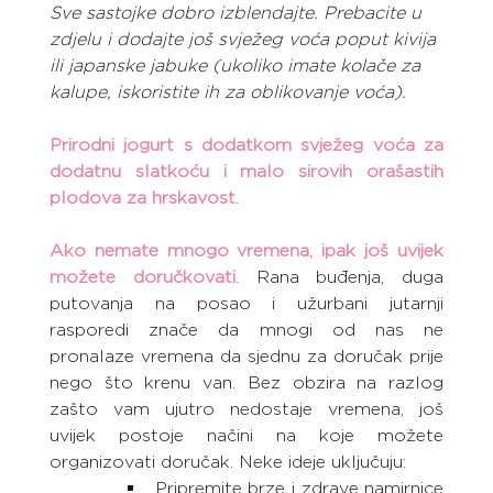
Sve sastojke dobro izblendajte. Prebacite u 
zdjelu i dodajte još svježeg voća poput kivija 
ili japanske jabuke (ukoliko imate kolače za 
kalupe, iskoristite ih za oblikovanje voća).
Prirodni jogurt s dodatkom svježeg voća za 
dodatnu slatkoću i malo sirovih orašastih 
plodova za hrskavost.
Ako nemate mnogo vremena, ipak još uvijek 
možete doručkovati.
Rana buđenja, duga 
putovanja na posao i užurbani jutarnji 
rasporedi znače da mnogi od nas ne 
pronalaze vremena da sjednu za doručak prije 
nego što krenu van. Bez obzira na razlog 
zašto vam ujutro nedostaje vremena, još 
uvijek postoje načini na koje možete 
organizovati doručak. Neke ideje uključuju:
Pripremite brze i zdrave namirnice 