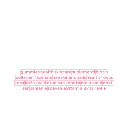
gummies
health
skincare
suplementi
biotin
collagen
faze sna
hairskinandnails
health focus
kosa
koža
kvalitetan san
ljepota
melatonin
nokti
san
sanjanje
spavanje
vitamin B7
zdravlje