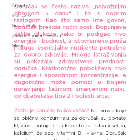
Anxiety
Doručak se često naziva „najvažnijim 
obrokom u danu“ i to s dobrim 
Skin care
razlogom. Kao što samo ime govori, 
Guest Writers
doručak prekida noćni post. Dopunjava 
zalihe glukoze kako bi podigao nivo 
Zdrava ishrana i recepti
energije i budnost, a istovremeno pruža 
Gljiva
i druge esencijalne nutrijente potrebne 
za dobro zdravlje. Mnoga istraživanja 
su pokazala zdravstvene prednosti 
doručka. Kratkoročno poboljšava nivo 
energije i sposobnost koncentracije, a 
dugoročno može pomoći u boljem 
upravljanju težinom, smanjenom riziku 
od dijabetesa tipa 2 i bolesti srca.
Zašto je doručak toliko važan?
Namirnice koje 
se obično konzumiraju za doručak su bogate 
ključnim nutrijentima kao što su folna kiselina, 
kalcijum, željezo, vitamini B i vlakna. Doručak 