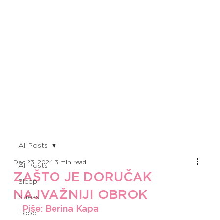
All Posts
Dec 23, 2024
3 min read
All Posts
ZAŠTO JE DORUČAK
Sleep
NAJVAŽNIJI OBROK
Stress
Piše: Berina Kapa
Food