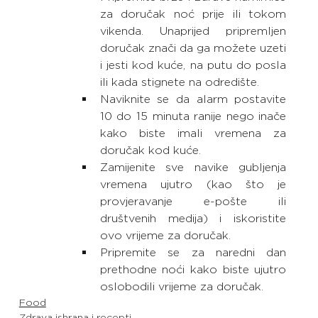
za doručak noć prije ili tokom 
vikenda. Unaprijed pripremljen 
doručak znači da ga možete uzeti 
i jesti kod kuće, na putu do posla 
ili kada stignete na odredište.
Naviknite se da alarm postavite 
10 do 15 minuta ranije nego inače 
kako biste imali vremena za 
doručak kod kuće.
Zamijenite sve navike gubljenja 
vremena ujutro (kao što je 
provjeravanje e-pošte ili 
društvenih medija) i iskoristite 
ovo vrijeme za doručak.
Pripremite se za naredni dan 
prethodne noći kako biste ujutro 
oslobodili vrijeme za doručak.
Food
Zdrava ishrana i recepti