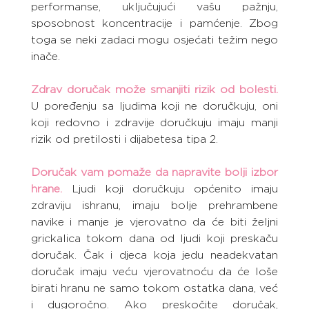
performanse, uključujući vašu pažnju, 
sposobnost koncentracije i pamćenje. Zbog 
toga se neki zadaci mogu osjećati težim nego 
inače.
Zdrav doručak može smanjiti rizik od bolesti.
U poređenju sa ljudima koji ne doručkuju, oni 
koji redovno i zdravije doručkuju imaju manji 
rizik od pretilosti i dijabetesa tipa 2.
Doručak vam pomaže da napravite bolji izbor 
hrane.
Ljudi koji doručkuju općenito imaju 
zdraviju ishranu, imaju bolje prehrambene 
navike i manje je vjerovatno da će biti željni 
grickalica tokom dana od ljudi koji preskaču 
doručak. Čak i djeca koja jedu neadekvatan 
doručak imaju veću vjerovatnoću da će loše 
birati hranu ne samo tokom ostatka dana, već 
i dugoročno. Ako preskočite doručak, 