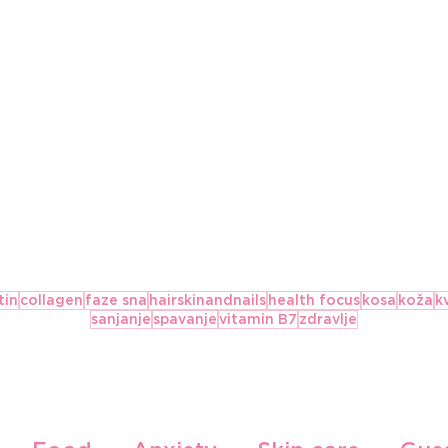
Our Brands
Our Locations
Blog
Contact
tin
collagen
faze sna
hairskinandnails
health focus
kosa
koža
k
sanjanje
spavanje
vitamin B7
zdravlje