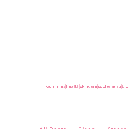
About Us
Our Products
gummies
health
skincare
suplementi
bio