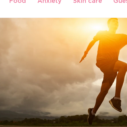
Food
Anxiety
Skin care
Gues
Gljiva