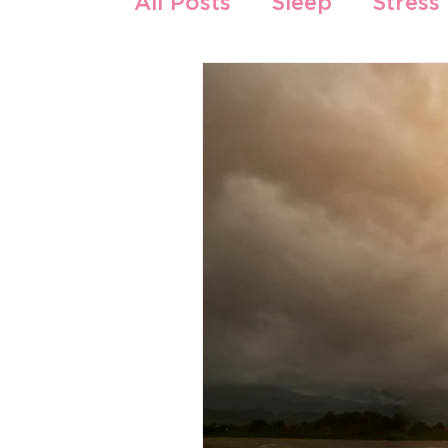
All Posts
Sleep
Stress
Zdrava ishrana i recepti