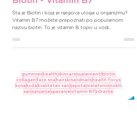
Nov 18, 2022
2 min read
SKIN CARE
Biotin - Vitamin B7
Šta je Biotin i koja je njegova uloga u organizmu?
Vitamin B7 možete prepoznati po popularnom
nazivu biotin. To je vitamin B topiv u vodi...
gummies
health
skincare
suplementi
biotin
collagen
faze sna
hairskinandnails
health focus
kosa
koža
kvalitetan san
ljepota
melatonin
nokti
san
sanjanje
spavanje
vitamin B7
zdravlje