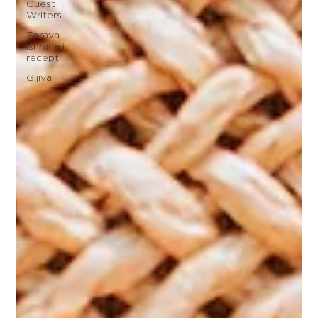
Guest
Writers
Zdrava
ishrana i
recepti
Gljiva