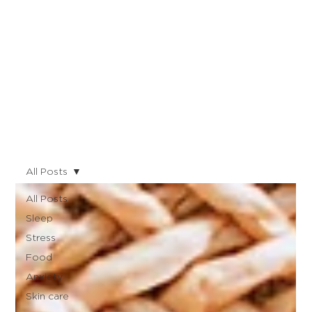
All Posts
All Posts
Sleep
Stress
Food
Anxiety
Skin care