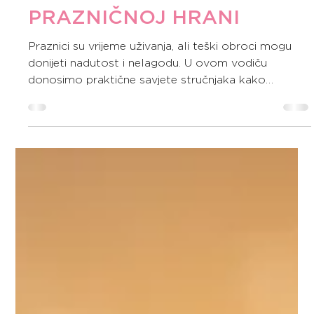
Dec 29, 2025
5 min read
ZDRAVA ISHRANA I RECEPTI
SAVJETI ZA UŽIVANJE U
PRAZNIČNOJ HRANI
Praznici su vrijeme uživanja, ali teški obroci mogu
donijeti nadutost i nelagodu. U ovom vodiču
donosimo praktične savjete stručnjaka kako
prepoznati okidače, pametno kombinovati obroke i
uživati u prazničnoj hrani bez probavnih smetnji. Uz
to, očekuju vas kreativni i lagani recepti koji će
oduševiti i domaćine i goste.