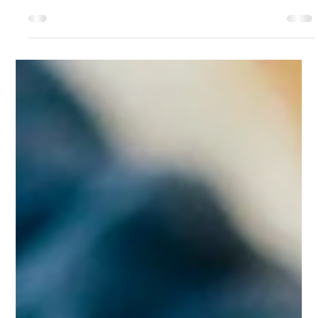
Mar 24, 2025
3 min read
GLJIVA
Prednosti gljiva Cordyceps
za sportiste
Zajedno sa dugom istorijom u tradicionalnoj
kineskoj i tibetanskoj medicini, cordyceps je zadržao
status omiljenog proizvoda za sportiste.