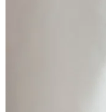
Mar 17, 2025
3 min read
FOOD
Važnost hidratacije: Koliko
treba da pijem vode?
Saznajte zašto je našim tijelima potrebna voda i
pročitajte savjete za povećanje dnevnog unosa
vode.