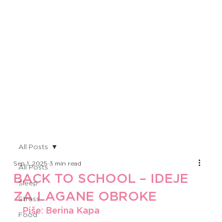
All Posts
Sep 1, 2025
3 min read
All Posts
BACK TO SCHOOL – IDEJE
Sleep
ZA LAGANE OBROKE
Stress
Piše: Berina Kapa
Food