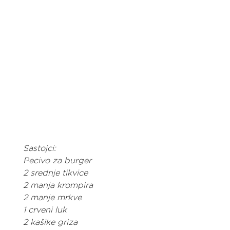
Sastojci:
Pecivo za burger
2 srednje tikvice
2 manja krompira
2 manje mrkve
1 crveni luk
2 kašike griza