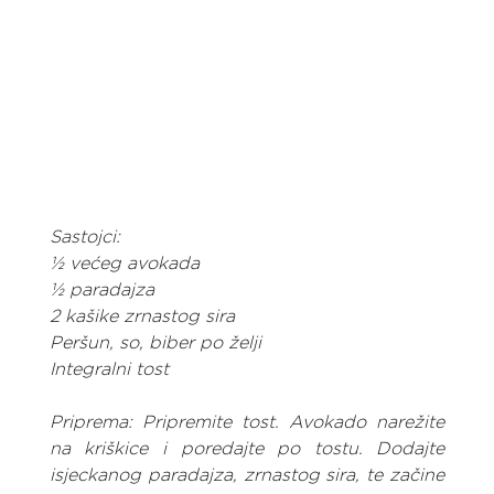
Sastojci:
½ većeg avokada
½ paradajza
2 kašike zrnastog sira
Peršun, so, biber po želji
Integralni tost
Priprema: Pripremite tost. Avokado narežite 
na kriškice i poredajte po tostu. Dodajte 
isjeckanog paradajza, zrnastog sira, te začine 