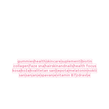
gummies
health
skincare
suplementi
biotin
collagen
faze sna
hairskinandnails
health focus
kosa
koža
kvalitetan san
ljepota
melatonin
nokti
san
sanjanje
spavanje
vitamin B7
zdravlje