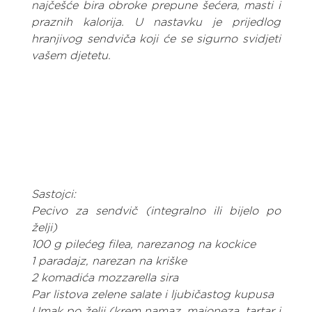
najčešće bira obroke prepune šećera, masti i 
praznih kalorija. U nastavku je prijedlog 
hranjivog sendviča koji će se sigurno svidjeti 
vašem djetetu.
Sastojci:
Pecivo za sendvič (integralno ili bijelo po 
želji)
100 g pilećeg filea, narezanog na kockice
1 paradajz, narezan na kriške
2 komadića mozzarella sira
Par listova zelene salate i ljubičastog kupusa
Umak po želji (krem namaz, majoneza, tartar i 