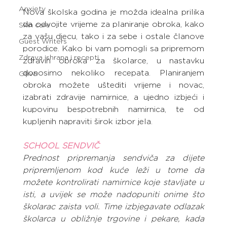
Anxiety
Nova školska godina je možda idealna prilika 
da odvojite vrijeme za planiranje obroka, kako 
Skin care
za vašu djecu, tako i za sebe i ostale članove 
Guest Writers
porodice. Kako bi vam pomogli sa pripremom 
Zdrava ishrana i recepti
zdravih obroka za školarce, u nastavku 
donosimo nekoliko recepata. Planiranjem 
Gljiva
obroka možete uštediti vrijeme i novac, 
izabrati zdravije namirnice, a ujedno izbjeći i 
kupovinu bespotrebnih namirnica, te od 
kupljenih napraviti širok izbor jela.
SCHOOL SENDVIČ
Prednost pripremanja sendviča za dijete 
pripremljenom kod kuće leži u tome da 
možete kontrolirati namirnice koje stavljate u 
isti, a uvijek se može nadopuniti onime što 
školarac zaista voli. Time izbjegavate odlazak 
školarca u obližnje trgovine i pekare, kada 