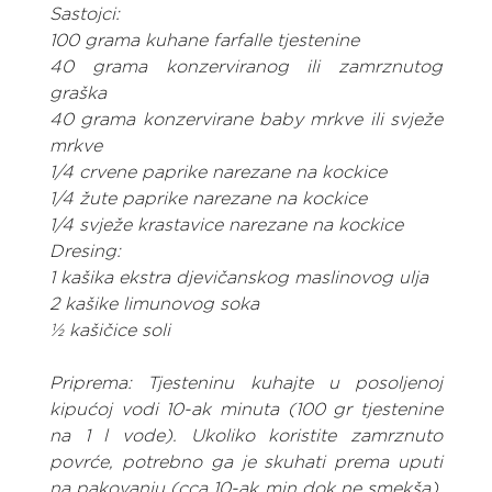
Sastojci:
100 grama kuhane farfalle tjestenine
40 grama konzerviranog ili zamrznutog 
graška
40 grama konzervirane baby mrkve ili svježe 
mrkve
1/4 crvene paprike narezane na kockice
1/4 žute paprike narezane na kockice
1/4 svježe krastavice narezane na kockice
Dresing:
1 kašika ekstra djevičanskog maslinovog ulja
2 kašike limunovog soka
½ kašičice soli
Priprema: Tjesteninu kuhajte u posoljenoj 
kipućoj vodi 10-ak minuta (100 gr tjestenine 
na 1 l vode). Ukoliko koristite zamrznuto 
povrće, potrebno ga je skuhati prema uputi 
na pakovanju (cca 10-ak min dok ne smekša). 