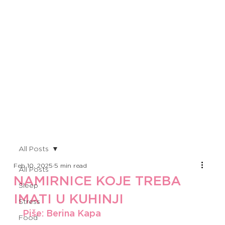
All Posts
Feb 10, 2025
5 min read
All Posts
NAMIRNICE KOJE TREBA
Sleep
IMATI U KUHINJI
Stress
Piše: Berina Kapa
Food