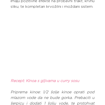
imaju pozitivne efekte na probavni trakt, krvnu 
sliku, te kompletan krvožilni i moždani sistem.
Recept: Kinoa s gljivama u curry sosu
Priprema kinoe: 1/2 šolje kinoe oprati pod 
mlazom vode da ne bude gorka. Prebaciti u 
šerpicu i dodati 1 šolju vode, te prstohvat 