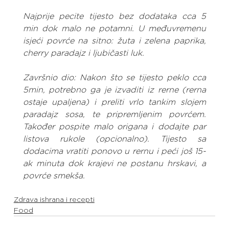
Najprije pecite tijesto bez dodataka cca 5 
min dok malo ne potamni. U međuvremenu 
isjeći povrće na sitno: žuta i zelena paprika, 
cherry paradajz i ljubičasti luk.
Završnio dio: Nakon što se tijesto peklo cca 
5min, potrebno ga je izvaditi iz rerne (rerna 
ostaje upaljena) i preliti vrlo tankim slojem 
paradajz sosa, te pripremljenim povrćem. 
Također pospite malo origana i dodajte par 
listova rukole (opcionalno). Tijesto sa 
dodacima vratiti ponovo u rernu i peći još 15-
ak minuta dok krajevi ne postanu hrskavi, a 
povrće smekša.
Zdrava ishrana i recepti
Food