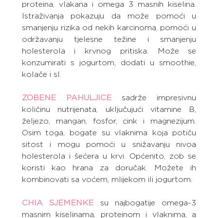
proteina, vlakana i omega 3 masnih kiselina. 
Istraživanja pokazuju da može pomoći u 
smanjenju rizika od nekih karcinoma, pomoći u 
održavanju tjelesne težine i smanjenju 
holesterola i krvnog pritiska. Može se 
konzumirati s jogurtom, dodati u smoothie, 
kolače i sl.
ZOBENE PAHULJICE
 sadrže impresivnu 
količinu nutrijenata, uključujući vitamine B, 
željezo, mangan, fosfor, cink i magnezijum. 
Osim toga, bogate su vlaknima koja potiču 
sitost i mogu pomoći u snižavanju nivoa 
holesterola i šećera u krvi. Općenito, zob se 
koristi kao hrana za doručak. Možete ih 
kombinovati sa voćem, mlijekom ili jogurtom.
CHIA SJEMENKE
 su najbogatije omega-3 
masnim kiselinama, proteinom i vlaknima, a 