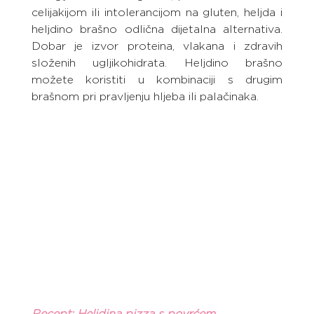
celijakijom ili intolerancijom na gluten, heljda i 
heljdino brašno odlična dijetalna alternativa. 
Dobar je izvor proteina, vlakana i zdravih 
složenih ugljikohidrata. Heljdino brašno 
možete koristiti u kombinaciji s drugim 
brašnom pri pravljenju hljeba ili palačinaka.
Recept: Heljdina pizza s povrćem