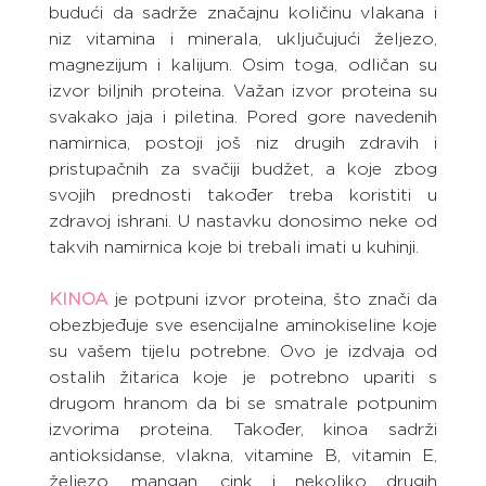
budući da sadrže značajnu količinu vlakana i 
niz vitamina i minerala, uključujući željezo, 
magnezijum i kalijum. Osim toga, odličan su 
izvor biljnih proteina. Važan izvor proteina su 
svakako jaja i piletina. Pored gore navedenih 
namirnica, postoji još niz drugih zdravih i 
pristupačnih za svačiji budžet, a koje zbog 
svojih prednosti također treba koristiti u 
zdravoj ishrani. U nastavku donosimo neke od 
takvih namirnica koje bi trebali imati u kuhinji.
KINOA
 je potpuni izvor proteina, što znači da 
obezbjeđuje sve esencijalne aminokiseline koje 
su vašem tijelu potrebne. Ovo je izdvaja od 
ostalih žitarica koje je potrebno upariti s 
drugom hranom da bi se smatrale potpunim 
izvorima proteina. Također, kinoa sadrži 
antioksidanse, vlakna, vitamine B, vitamin E, 
željezo, mangan, cink i nekoliko drugih 