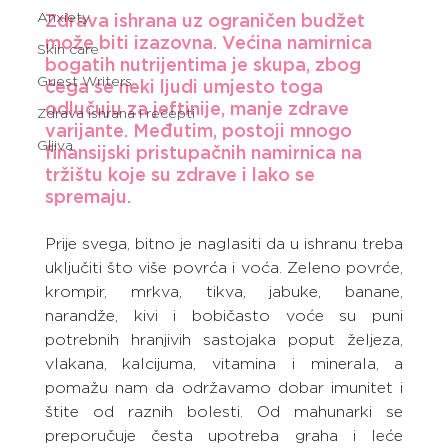
Anxiety
Zdrava ishrana uz ograničen budžet 
može biti izazovna. Većina namirnica 
Skin care
bogatih nutrijentima je skupa, zbog 
Guest Writers
čega se neki ljudi umjesto toga 
odlučuju za jeftinije, manje zdrave 
Zdrava ishrana i recepti
varijante. Međutim, postoji mnogo 
Gljiva
finansijski pristupačnih namirnica na 
tržištu koje su zdrave i lako se 
spremaju.
Prije svega, bitno je naglasiti da u ishranu treba 
uključiti što više povrća i voća. Zeleno povrće, 
krompir, mrkva, tikva, jabuke, banane, 
narandže, kivi i bobičasto voće su puni 
potrebnih hranjivih sastojaka poput željeza, 
vlakana, kalcijuma, vitamina i minerala, a 
pomažu nam da održavamo dobar imunitet i 
štite od raznih bolesti. Od mahunarki se 
preporučuje česta upotreba graha i leće 