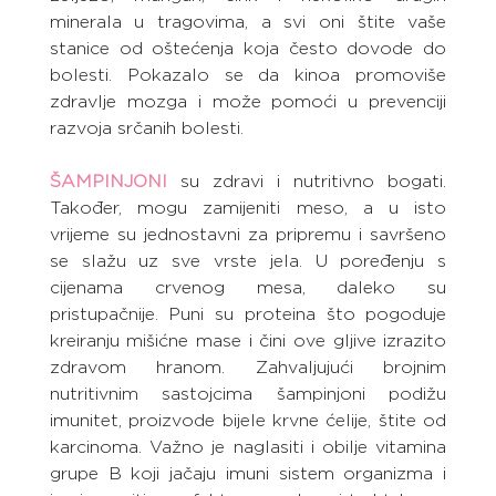
minerala u tragovima, a svi oni štite vaše 
stanice od oštećenja koja često dovode do 
bolesti. Pokazalo se da kinoa promoviše 
zdravlje mozga i može pomoći u prevenciji 
razvoja srčanih bolesti.
ŠAMPINJONI
 su zdravi i nutritivno bogati. 
Također, mogu zamijeniti meso, a u isto 
vrijeme su jednostavni za pripremu i savršeno 
se slažu uz sve vrste jela. U poređenju s 
cijenama crvenog mesa, daleko su 
pristupačnije. Puni su proteina što pogoduje 
kreiranju mišićne mase i čini ove gljive izrazito 
zdravom hranom. Zahvaljujući brojnim 
nutritivnim sastojcima šampinjoni podižu 
imunitet, proizvode bijele krvne ćelije, štite od 
karcinoma. Važno je naglasiti i obilje vitamina 
grupe B koji jačaju imuni sistem organizma i 