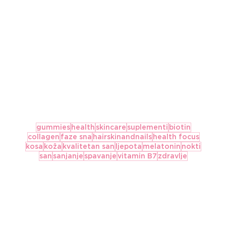
gummies
health
skincare
suplementi
biotin
collagen
faze sna
hairskinandnails
health focus
kosa
koža
kvalitetan san
ljepota
melatonin
nokti
san
sanjanje
spavanje
vitamin B7
zdravlje