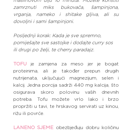
maslinovom ulju 10 minuta. Možete koristiti 
zamrznuti miks bukovača, šampinjona, 
vrganja, nameko i shitake gljiva, ali su 
dovoljni i sami šampinjoni.
Posljednji korak: Kada je sve spremno, 
pomiješajte sve sastojke i dodajte curry sos 
ili drugi po želji, te cherry paradajz.
TOFU
 je zamjena za meso jer je bogat 
proteinima, ali je također prepun drugih 
nutrijenata, uključujući magnezijum, selen i 
kalcij. Jedna porcija sadrži 440 mg kalcija, što 
osigurava skoro polovinu vaših dnevnih 
potreba. Tofu možete vrlo lako i brzo 
propržiti u tavi, te hrskavog servirati uz kinou, 
rižu ili povrće.
LANENO SJEME
 obezbjeđuju dobru količinu 