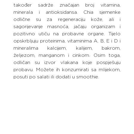
također sadrže značajan broj vitamina, 
minerala i antioksidansa. Chia sjemenke 
odlične su za regeneraciju kože, ali i 
sagorijevanje masnoća, jačaju organizam i 
pozitivno utiču na probavne organe. Tijelo 
opskrbljuju proteinima, vitaminima A, B, E i D i 
mineralima kalcijem, kalijem, bakrom, 
željezom, manganom i cinkom. Osim toga, 
odličan su izvor vlakana koje pospješuju 
probavu. Možete ih konzumirati sa mlijekom, 
posuti po salati ili dodati u smoothie.