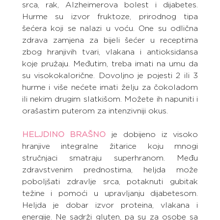
srca, rak, Alzheimerova bolest i dijabetes. 
Hurme su izvor fruktoze, prirodnog tipa 
šećera koji se nalazi u voću. One su odlična 
zdrava zamjena za bijeli šećer u receptima 
zbog hranjivih tvari, vlakana i antioksidansa 
koje pružaju. Međutim, treba imati na umu da 
su visokokalorične. Dovoljno je pojesti 2 ili 3 
hurme i više nećete imati želju za čokoladom 
ili nekim drugim slatkišom. Možete ih napuniti i 
orašastim puterom za intenzivniji okus.
HELJDINO BRAŠNO
 je dobijeno iz visoko 
hranjive integralne žitarice koju mnogi 
stručnjaci smatraju superhranom. Među 
zdravstvenim prednostima, heljda može 
poboljšati zdravlje srca, potaknuti gubitak 
težine i pomoći u upravljanju dijabetesom. 
Heljda je dobar izvor proteina, vlakana i 
energije. Ne sadrži gluten, pa su za osobe sa 