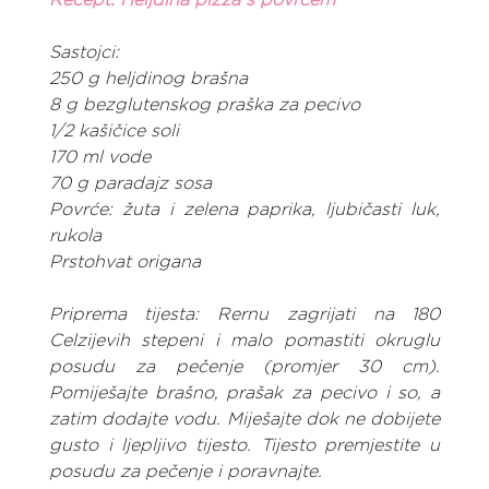
Sastojci:
250 g heljdinog brašna
8 g bezglutenskog praška za pecivo
1/2 kašičice soli
170 ml vode
70 g paradajz sosa
Povrće: žuta i zelena paprika, ljubičasti luk, 
rukola
Prstohvat origana
Priprema tijesta: Rernu zagrijati na 180 
Celzijevih stepeni i malo pomastiti okruglu 
posudu za pečenje (promjer 30 cm). 
Pomiješajte brašno, prašak za pecivo i so, a 
zatim dodajte vodu. Miješajte dok ne dobijete 
gusto i ljepljivo tijesto. Tijesto premjestite u 
posudu za pečenje i poravnajte.