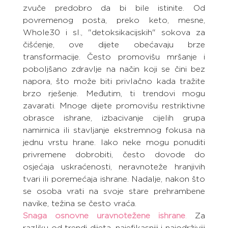
zvuče predobro da bi bile istinite. Od 
povremenog posta, preko keto, mesne, 
Whole30 i sl., "detoksikacijskih" sokova za 
čišćenje, ove dijete obećavaju brze 
transformacije. Često promovišu mršanje i 
poboljšano zdravlje na način koji se čini bez 
napora, što može biti privlačno kada tražite 
brzo rješenje. Međutim, ti trendovi mogu 
zavarati. Mnoge dijete promovišu restriktivne 
obrasce ishrane, izbacivanje cijelih grupa 
namirnica ili stavljanje ekstremnog fokusa na 
jednu vrstu hrane. Iako neke mogu ponuditi 
privremene dobrobiti, često dovode do 
osjećaja uskraćenosti, neravnoteže hranjivih 
tvari ili poremećaja ishrane. Nadalje, nakon što 
se osoba vrati na svoje stare prehrambene 
navike, težina se često vraća.
Snaga osnovne uravnotežene ishrane
.
 Za 
razliku od trendi dijeta, najefikasniji i najodrživiji 