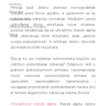
Anxiety
Mnogi ljudi željno donose novogodišnje 
Skin care
odluke pred Novu godinu, a uglavnom se te 
odluke tiču zdravlja i kondicije. Međutim, usred 
Guest Writers
uzbuđenja zbog okretanja nove stranice, 
Zdrava ishrana i recepti
postoji tendencija da se uhvatimo trendi dijeta 
Gljiva
koje obećavaju brze rezultate. Ipak, uprkos 
svojoj popularnosti, ti pristupi često dovode 
do kratkoročnih rezultata.
Šta je to po mišljenju nutricionista ključno za 
održivo poboljšanje zdravlja? Odgovor leži u 
jednom jednostavnom principu: razumijevanje 
moći osnovne uravnotežene ishrane sa 
cjelovitim, neprerađenim namirnicama i 
usvajanje promišljenih prehrambenih navika što 
je temelj dugoročno zdravog načina života.
Privlačnost trendi dijeta
.
 Trendi dijete često 