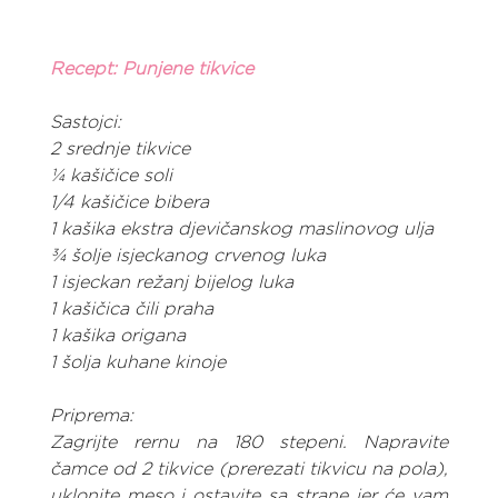
Recept: Punjene tikvice
Sastojci:
2 srednje tikvice
¼ kašičice soli
1/4 kašičice bibera
1 kašika ekstra djevičanskog maslinovog ulja
¾ šolje isjeckanog crvenog luka
1 isjeckan režanj bijelog luka
1 kašičica čili praha
1 kašika origana
1 šolja kuhane kinoje
Priprema:
Zagrijte rernu na 180 stepeni. Napravite 
čamce od 2 tikvice (prerezati tikvicu na pola), 
uklonite meso i ostavite sa strane jer će vam 