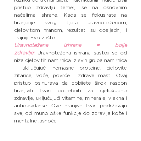
pristup zdravlju temelji se na osnovnim 
načelima ishrane. Kada se fokusirate na 
hranjenje svog tijela uravnoteženom, 
cjelovitom hranom, rezultati su dosljedniji i 
trajniji. Evo zašto:
Uravnotežena ishrana = bolje 
zdravlje:
 Uravnotežena ishrana sastoji se od 
niza cjelovitih namirnica iz svih grupa namirnica 
– uključujući nemasne proteine, cjelovite 
žitarice, voće, povrće i zdrave masti. Ovaj 
pristup osigurava da dobijete širok raspon 
hranjivih tvari potrebnih za cjelokupno 
zdravlje, uključujući vitamine, minerale, vlakna i 
antioksidanse. Ove hranjive tvari podržavaju 
sve, od imunološke funkcije do zdravlja kože i 
mentalne jasnoće.