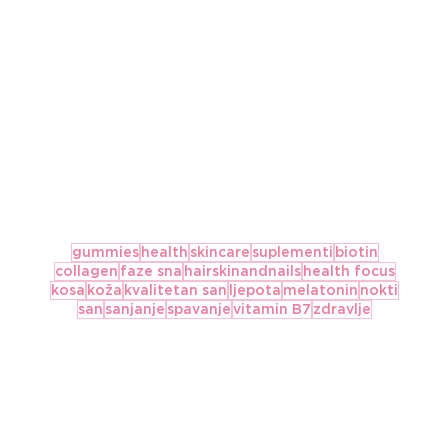
gummies
health
skincare
suplementi
biotin
collagen
faze sna
hairskinandnails
health focus
kosa
koža
kvalitetan san
ljepota
melatonin
nokti
san
sanjanje
spavanje
vitamin B7
zdravlje