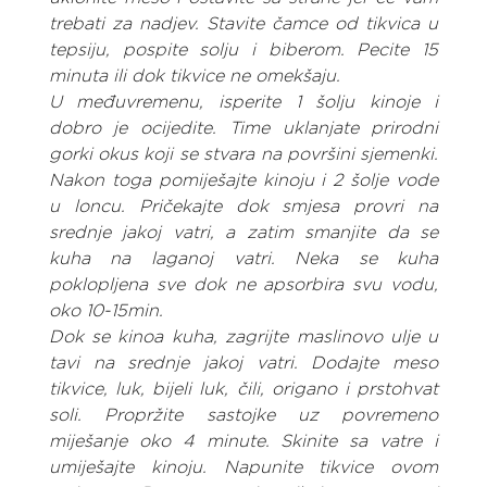
trebati za nadjev. Stavite čamce od tikvica u 
tepsiju, pospite solju i biberom. Pecite 15 
minuta ili dok tikvice ne omekšaju.
U međuvremenu, isperite 1 šolju kinoje i 
dobro je ocijedite. Time uklanjate prirodni 
gorki okus koji se stvara na površini sjemenki. 
Nakon toga pomiješajte kinoju i 2 šolje vode 
u loncu. Pričekajte dok smjesa provri na 
srednje jakoj vatri, a zatim smanjite da se 
kuha na laganoj vatri. Neka se kuha 
poklopljena sve dok ne apsorbira svu vodu, 
oko 10-15min.
Dok se kinoa kuha, zagrijte maslinovo ulje u 
tavi na srednje jakoj vatri. Dodajte meso 
tikvice, luk, bijeli luk, čili, origano i prstohvat 
soli. Propržite sastojke uz povremeno 
miješanje oko 4 minute. Skinite sa vatre i 
umiješajte kinoju. Napunite tikvice ovom 