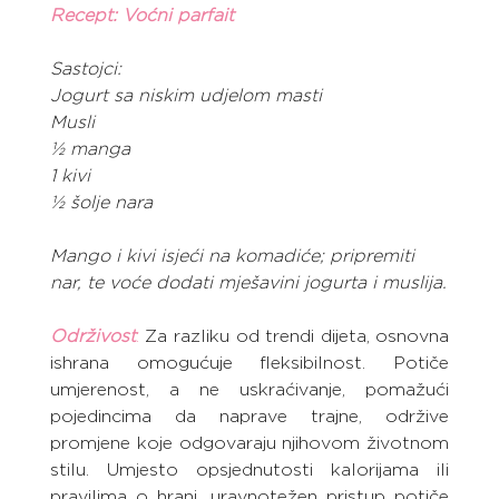
Recept: Voćni parfait
Sastojci:
Jogurt sa niskim udjelom masti
Musli
½ manga
1 kivi
½ šolje nara
Mango i kivi isjeći na komadiće; pripremiti 
nar, te voće dodati mješavini jogurta i muslija.
Održivost
:
 Za razliku od trendi dijeta, osnovna 
ishrana omogućuje fleksibilnost. Potiče 
umjerenost, a ne uskraćivanje, pomažući 
pojedincima da naprave trajne, održive 
promjene koje odgovaraju njihovom životnom 
stilu. Umjesto opsjednutosti kalorijama ili 
pravilima o hrani, uravnotežen pristup potiče 