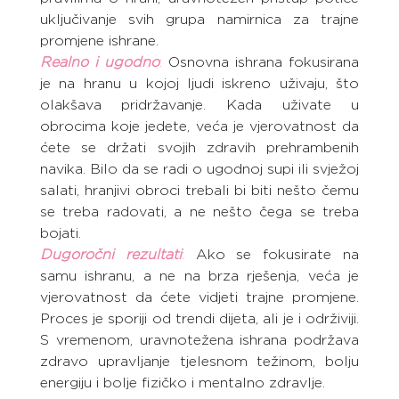
uključivanje svih grupa namirnica za trajne 
promjene ishrane.
Realno i ugodno
: 
Osnovna ishrana fokusirana 
je na hranu u kojoj ljudi iskreno uživaju, što 
olakšava pridržavanje. Kada uživate u 
obrocima koje jedete, veća je vjerovatnost da 
ćete se držati svojih zdravih prehrambenih 
navika. Bilo da se radi o ugodnoj supi ili svježoj 
salati, hranjivi obroci trebali bi biti nešto čemu 
se treba radovati, a ne nešto čega se treba 
bojati.
Dugoročni rezultati
:
 Ako se fokusirate na 
samu ishranu, a ne na brza rješenja, veća je 
vjerovatnost da ćete vidjeti trajne promjene. 
Proces je sporiji od trendi dijeta, ali je i održiviji. 
S vremenom, uravnotežena ishrana podržava 
zdravo upravljanje tjelesnom težinom, bolju 
energiju i bolje fizičko i mentalno zdravlje.