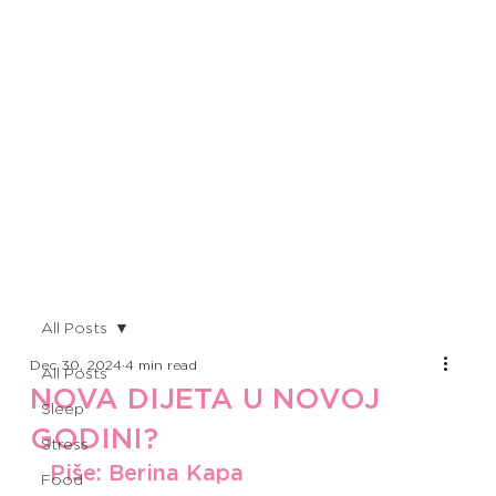
All Posts
Dec 30, 2024
4 min read
All Posts
NOVA DIJETA U NOVOJ
Sleep
GODINI?
Stress
Piše: Berina Kapa
Food