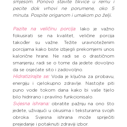
smjesom. Ponovo stavite tikvice u rernu i 
pecite dok vrhovi ne porumene, oko 5 
minuta. Pospite origanom i umakom po želji.
Pazite na veličinu porcija
:
 Iako je važno 
fokusirati se na kvalitet, veličine porcija 
također su važne. Težite uravnoteženim 
porcijama kako biste izbjegli prekomjerni unos 
kalorične hrane. Ne radi se o drastičnom 
smanjenju; radi se o tome da jedete dovoljno 
da se osjećate sito i zadovoljno.
Hidratizirajte se:
Voda je ključna za probavu, 
energiju i cjelokupno zdravlje. Nastojte piti 
puno vode tokom dana kako bi vaše tijelo 
bilo hidrirano i pravilno funkcionisalo.
Svjesna ishrana:
 obratite pažnju na ono što 
jedete, uživajući u okusima i teksturama svojih 
obroka. Svjesna ishrana može spriječiti 
prejedanje i potaknuti zdraviji izbor.