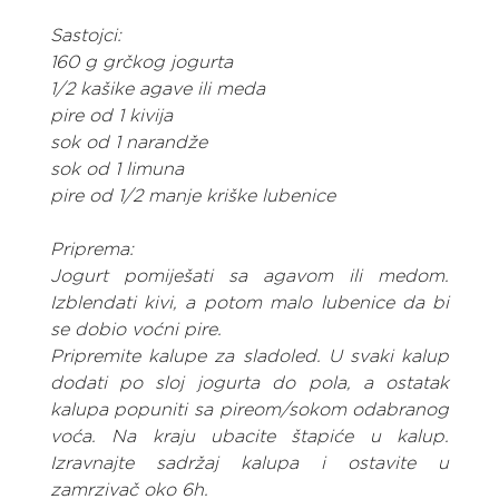
Sastojci:
160 g grčkog jogurta
1/2 kašike agave ili meda
pire od 1 kivija
sok od 1 narandže
sok od 1 limuna
pire od 1/2 manje kriške lubenice
Priprema:
Jogurt pomiješati sa agavom ili medom. 
Izblendati kivi, a potom malo lubenice da bi 
se dobio voćni pire.
Pripremite kalupe za sladoled. U svaki kalup 
dodati po sloj jogurta do pola, a ostatak 
kalupa popuniti sa pireom/sokom odabranog 
voća. Na kraju ubacite štapiće u kalup. 
Izravnajte sadržaj kalupa i ostavite u 
zamrzivač oko 6h.