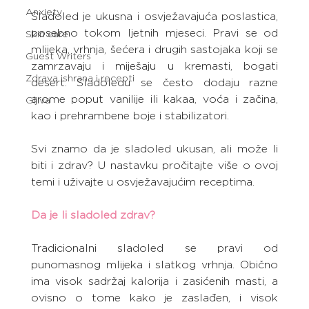
Anxiety
Sladoled je ukusna i osvježavajuća poslastica, 
posebno tokom ljetnih mjeseci. Pravi se od 
Skin care
mlijeka, vrhnja, šećera i drugih sastojaka koji se 
Guest Writers
zamrzavaju i miješaju u kremasti, bogati 
Zdrava ishrana i recepti
desert. Sladoledu se često dodaju razne 
arome poput vanilije ili kakaa, voća i začina, 
Gljiva
kao i prehrambene boje i stabilizatori.
Svi znamo da je sladoled ukusan, ali može li 
biti i zdrav? U nastavku pročitajte više o ovoj 
temi i uživajte u osvježavajućim receptima.
Da je li sladoled zdrav?
Tradicionalni sladoled se pravi od 
punomasnog mlijeka i slatkog vrhnja. Obično 
ima visok sadržaj kalorija i zasićenih masti, a 
ovisno o tome kako je zaslađen, i visok 