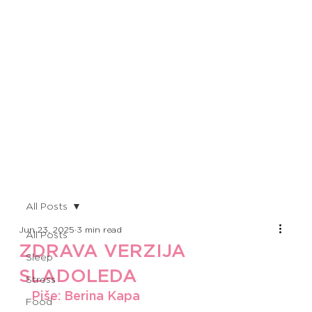
All Posts
Jun 23, 2025
3 min read
All Posts
ZDRAVA VERZIJA
Sleep
SLADOLEDA
Stress
Piše: Berina Kapa
Food