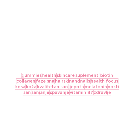
gummies
health
skincare
suplementi
biotin
collagen
faze sna
hairskinandnails
health focus
kosa
koža
kvalitetan san
ljepota
melatonin
nokti
san
sanjanje
spavanje
vitamin B7
zdravlje