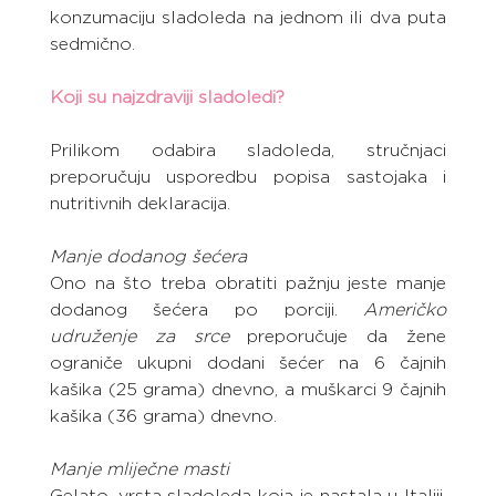
konzumaciju sladoleda na jednom ili dva puta 
sedmično.
Koji su najzdraviji sladoledi?
Prilikom odabira sladoleda, stručnjaci 
preporučuju usporedbu popisa sastojaka i 
nutritivnih deklaracija.
Manje dodanog šećera
Ono na što treba obratiti pažnju jeste manje 
dodanog šećera po porciji. 
Američko 
udruženje za srce
 preporučuje da žene 
ograniče ukupni dodani šećer na 6 čajnih 
kašika (25 grama) dnevno, a muškarci 9 čajnih 
kašika (36 grama) dnevno.
Manje mliječne masti
Gelato, vrsta sladoleda koja je nastala u Italiji, 