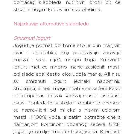
domaćeg sladoleda, nutritivni profil bit će 
sličan mnogim kupovnim sladoledima.
Najzdravije alternative sladoledu
Smrznuti jogurt
Jogurt je poznat po tome što je pun hranjivih 
tvari i probiotika, koji podržavaju zdravlje 
crijeva i srca, i još mnogo toga. Smrznuti 
jogurt imat će mnogo manje zasićenih masti 
od sladoleda, često oko upola manje. Ali nisu 
svi smrznuti jogurti jednaki, napominju 
stručnjaci, a neki mogu imati više šećera kako 
bi kompenzirali nizak sadržaj masti i kiselkast 
okus. Pogledajte sastojke i odaberite one koji 
su napravljeni od mlijeka s niskim udjelom 
masti ili 100% voća, a zatim potražite one s 
najmanjom količinom dodanog šećera. Grčki 
jogurt je omiljen među stručnjacima. Kremasti 