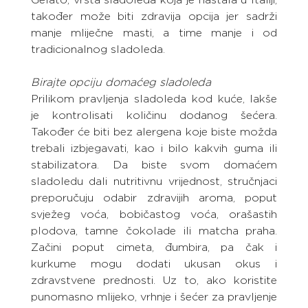
također može biti zdravija opcija jer sadrži 
manje mliječne masti, a time manje i od 
tradicionalnog sladoleda.
Birajte opciju domaćeg sladoleda
Prilikom pravljenja sladoleda kod kuće, lakše 
je kontrolisati količinu dodanog šećera. 
Također će biti bez alergena koje biste možda 
trebali izbjegavati, kao i bilo kakvih guma ili 
stabilizatora. Da biste svom domaćem 
sladoledu dali nutritivnu vrijednost, stručnjaci 
preporučuju odabir zdravijih aroma, poput 
svježeg voća, bobičastog voća, orašastih 
plodova, tamne čokolade ili matcha praha. 
Začini poput cimeta, đumbira, pa čak i 
kurkume mogu dodati ukusan okus i 
zdravstvene prednosti. Uz to, ako koristite 
punomasno mlijeko, vrhnje i šećer za pravljenje 