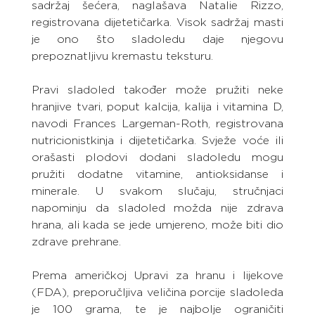
sadržaj šećera, naglašava Natalie Rizzo, 
registrovana dijetetičarka. Visok sadržaj masti 
je ono što sladoledu daje njegovu 
prepoznatljivu kremastu teksturu.
Pravi sladoled također može pružiti neke 
hranjive tvari, poput kalcija, kalija i vitamina D, 
navodi Frances Largeman-Roth, registrovana 
nutricionistkinja i dijetetičarka. Svježe voće ili 
orašasti plodovi dodani sladoledu mogu 
pružiti dodatne vitamine, antioksidanse i 
minerale. U svakom slučaju, stručnjaci 
napominju da sladoled možda nije zdrava 
hrana, ali kada se jede umjereno, može biti dio 
zdrave prehrane.
Prema američkoj Upravi za hranu i lijekove 
(FDA), preporučljiva veličina porcije sladoleda 
je 100 grama, te je najbolje ograničiti 