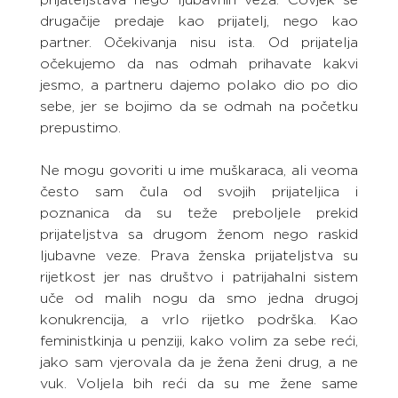
drugačije predaje kao prijatelj, nego kao 
partner. Očekivanja nisu ista. Od prijatelja 
očekujemo da nas odmah prihavate kakvi 
jesmo, a partneru dajemo polako dio po dio 
sebe, jer se bojimo da se odmah na početku 
prepustimo.
Ne mogu govoriti u ime muškaraca, ali veoma 
često sam čula od svojih prijateljica i 
poznanica da su teže preboljele prekid 
prijateljstva sa drugom ženom nego raskid 
ljubavne veze. Prava ženska prijateljstva su 
rijetkost jer nas društvo i patrijahalni sistem 
uče od malih nogu da smo jedna drugoj 
konukrencija, a vrlo rijetko podrška. Kao 
feministkinja u penziji, kako volim za sebe reći, 
jako sam vjerovala da je žena ženi drug, a ne 
vuk. Voljela bih reći da su me žene same 