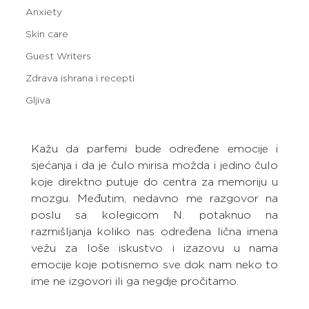
Anxiety
Skin care
Guest Writers
Zdrava ishrana i recepti
Gljiva
Kažu da parfemi bude određene emocije i 
sjećanja i da je čulo mirisa možda i jedino čulo 
koje direktno putuje do centra za memoriju u 
mozgu. Međutim, nedavno me razgovor na 
poslu sa kolegicom N. potaknuo na 
razmišljanja koliko nas određena lična imena 
vežu za loše iskustvo i izazovu u nama 
emocije koje potisnemo sve dok nam neko to 
ime ne izgovori ili ga negdje pročitamo.