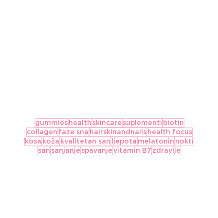
gummies
health
skincare
suplementi
biotin
collagen
faze sna
hairskinandnails
health focus
kosa
koža
kvalitetan san
ljepota
melatonin
nokti
san
sanjanje
spavanje
vitamin B7
zdravlje