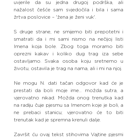
uvjerile da su jedna drugoj podrška, ali 
nažalost češće sam svjedočila i bila i sama 
žrtva poslovice – 'žena je ženi vuk'.
S druge strane, ne smijemo biti prepotetni i 
smatrati da i mi sami nismo na nečijoj listi 
Imena koja bole. Zbog toga moramo biti 
oprezni kakav i koliko dug trag iza sebe 
ostavljamo. Svaka osoba koju sretnemo u 
životu, ostavila je trag na nama, ali i mi na njoj.
Ne mogu N. dati tačan odgovor kad će je 
prestati da boli moje ime... možda sutra, a 
vjerovatno nikad. Možda onog trenutka kad 
na radiju čuje pjesmu sa Imenom koje je boli, a 
ne prebaci stanicu; vjerovatno će to biti 
trenutak kad je spremna krenuli dalje.
Završit ću ovaj tekst stihovima Vajtine pjesmi 