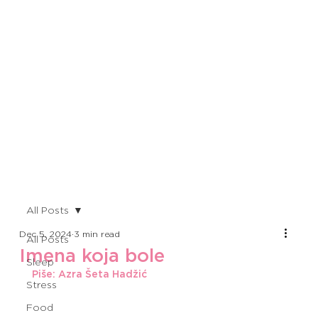
All Posts
Dec 5, 2024
3 min read
All Posts
Imena koja bole
Sleep
Piše: Azra Šeta Hadžić 
Stress
Food