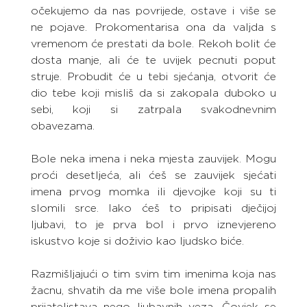
očekujemo da nas povrijede, ostave i više se 
ne pojave. Prokomentarisa ona da valjda s 
vremenom će prestati da bole. Rekoh bolit će 
dosta manje, ali će te uvijek pecnuti poput 
struje. Probudit će u tebi sjećanja, otvorit će 
dio tebe koji misliš da si zakopala duboko u 
sebi, koji si zatrpala svakodnevnim 
obavezama. 
Bole neka imena i neka mjesta zauvijek. Mogu 
proći desetljeća, ali ćeš se zauvijek sjećati 
imena prvog momka ili djevojke koji su ti 
slomili srce. Iako ćeš to pripisati dječijoj 
ljubavi, to je prva bol i prvo iznevjereno 
iskustvo koje si doživio kao ljudsko biće.
Razmišljajući o tim svim tim imenima koja nas 
žacnu, shvatih da me više bole imena propalih 
prijateljstava nego ljubavnih veza. Čovjek se 