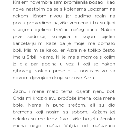
Krajem novembra sam promijenila posao i kao 
nova, nastojim da se s kolegama upoznam na 
nekom ličnom nivou, jer budimo realni na 
poslu provodimo najviše vremena i to su ljudi 
s kojima dijelimo trećinu našeg dana. Nakon 
prve sedmice, kolegica s kojom dijelim 
kancelariju mi kaže da je moje ime pomalo 
boli. Mislim se kako, jer Azra nije toliko često 
ime u Srbiji. Naime, N. je imala momka s kojim 
je bila par godina u vezi i koji se nakon 
njihovog raskida preselio u inostranstvo sa 
novom djevojkom koja se zove Azra.
Žacnu i mene malo tema, osjetih njenu bol. 
Onda mi kroz glavu prođoše imena koja mene 
bole. Nema ih puno srećom, ali su dio 
bremena koji nosim sa sobom. Kažem joj 
nekako su me kroz život više boljela ženska 
imena, nego muška. Valjda od muškaraca 