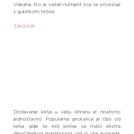
vlakana, što je važan nutrijent koji se povezuje 
s gubitkom težine.
Zaključak
Dodavanje kelja u vašu ishranu je relativno 
jednostavno. Popularna grickalica je čips od 
kelja, gdje se kelj prelije sa malo ekstra 
djevičanskog maslinovog ulja ili ulja avokada, 