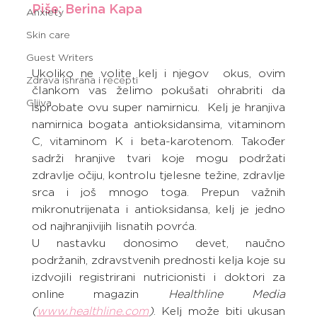
Piše: Berina Kapa
Anxiety
Skin care
Guest Writers
Ukoliko ne volite kelj i njegov  okus, ovim 
Zdrava ishrana i recepti
člankom vas želimo pokušati ohrabriti da 
Gljiva
isprobate ovu super namirnicu.  Kelj je hranjiva 
namirnica bogata antioksidansima, vitaminom 
C, vitaminom K i beta-karotenom. Također 
sadrži hranjive tvari koje mogu podržati 
zdravlje očiju, kontrolu tjelesne težine, zdravlje 
srca i još mnogo toga. Prepun važnih 
mikronutrijenata i antioksidansa, kelj je jedno 
od najhranjivijih lisnatih povrća.
U nastavku donosimo devet, naučno 
podržanih, zdravstvenih prednosti kelja koje su 
izdvojili registrirani nutricionisti i doktori za 
online magazin 
Healthline Media 
(
www.healthline.com
)
. Kelj može biti ukusan 