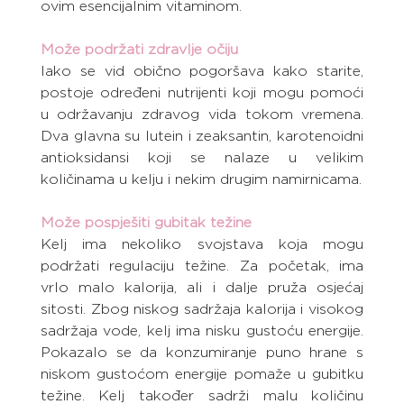
ovim esencijalnim vitaminom.
Može podržati zdravlje očiju
Iako se vid obično pogoršava kako starite, 
postoje određeni nutrijenti koji mogu pomoći 
u održavanju zdravog vida tokom vremena. 
Dva glavna su lutein i zeaksantin, karotenoidni 
antioksidansi koji se nalaze u velikim 
količinama u kelju i nekim drugim namirnicama.
Može pospješiti gubitak težine
Kelj ima nekoliko svojstava koja mogu 
podržati regulaciju težine. Za početak, ima 
vrlo malo kalorija, ali i dalje pruža osjećaj 
sitosti. Zbog niskog sadržaja kalorija i visokog 
sadržaja vode, kelj ima nisku gustoću energije. 
Pokazalo se da konzumiranje puno hrane s 
niskom gustoćom energije pomaže u gubitku 
težine. Kelj također sadrži malu količinu 