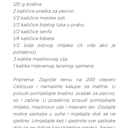
120 g brašna
2 kašičice praška za pecivo
1/2 kašičice morske soli
1/2 kašičice bijelog luka u prahu
1/2 kašičice senfa
1/4 kašičice bibera
1/2 šolje biljnog mlijeka (ili više ako je 
potrebno)
3 kašike maslinovog ulja
1 kašika mljevenog lanenog sjemena
Priprema: Zagrijte rernu na 200 stepeni 
Celzijusa i namastite kalupe za mafine. U 
posudi pomiješajte brašno, prašak za pecivo, 
so i začine. U posebnoj posudi pomiješajte 
mlijeko, maslinovo ulje i mljeveni lan. Dodajte 
mokre sastojke u suhe i miješajte dok se ne 
sjedine. Umiješajte kelj i sjedinite sve sastojke 
dok se ne dobije konzistentna smjesa. Smjesu 