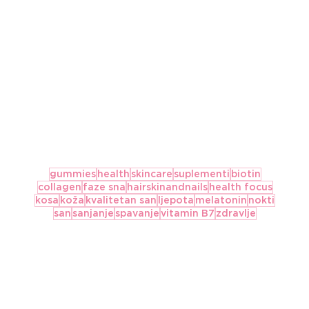
gummies
health
skincare
suplementi
biotin
collagen
faze sna
hairskinandnails
health focus
kosa
koža
kvalitetan san
ljepota
melatonin
nokti
san
sanjanje
spavanje
vitamin B7
zdravlje