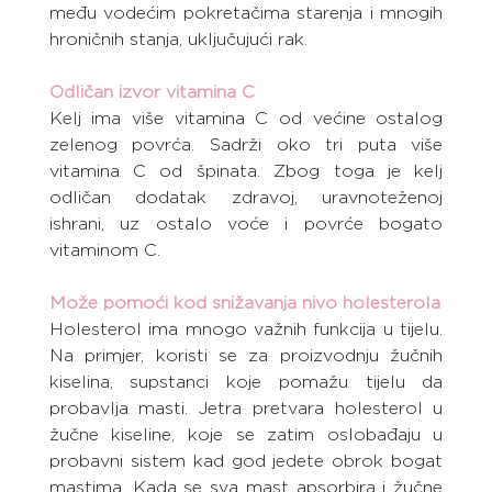
među vodećim pokretačima starenja i mnogih 
hroničnih stanja, uključujući rak.
Odličan izvor vitamina C
Kelj ima više vitamina C od većine ostalog 
zelenog povrća. Sadrži oko tri puta više 
vitamina C od špinata. Zbog toga je kelj 
odličan dodatak zdravoj, uravnoteženoj 
ishrani, uz ostalo voće i povrće bogato 
vitaminom C.
Može pomoći kod snižavanja nivo holesterola
Holesterol ima mnogo važnih funkcija u tijelu. 
Na primjer, koristi se za proizvodnju žučnih 
kiselina, supstanci koje pomažu tijelu da 
probavlja masti. Jetra pretvara holesterol u 
žučne kiseline, koje se zatim oslobađaju u 
probavni sistem kad god jedete obrok bogat 
mastima. Kada se sva mast apsorbira i žučne 