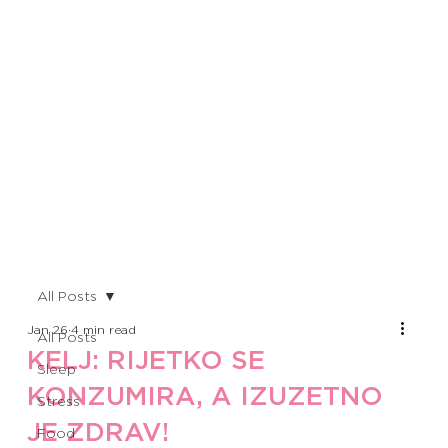
All Posts
Jan 26
4 min read
All Posts
KELJ: RIJETKO SE
Sleep
KONZUMIRA, A IZUZETNO
Stress
JE ZDRAV!
Food