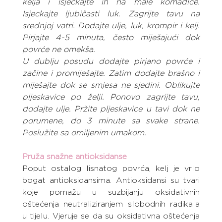
kelja i isjeckajte ih na male komadiće. 
Isjeckajte ljubičasti luk. Zagrijte tavu na 
srednjoj vatri. Dodajte ulje, luk, krompir i kelj. 
Pirjajte 4-5 minuta, često miješajući dok 
povrće ne omekša.
U dublju posudu dodajte pirjano povrće i 
začine i promiješajte. Zatim dodajte brašno i 
miješajte dok se smjesa ne sjedini. Oblikujte 
pljeskavice po želji. Ponovo zagrijte tavu, 
dodajte ulje. Pržite pljeskavice u tavi dok ne 
porumene, do 3 minute sa svake strane. 
Poslužite sa omiljenim umakom.
Pruža snažne antioksidanse
Poput ostalog lisnatog povrća, kelj je vrlo 
bogat antioksidansima. Antioksidansi su tvari 
koje pomažu u suzbijanju oksidativnih 
oštećenja neutraliziranjem slobodnih radikala 
u tijelu. Vjeruje se da su oksidativna oštećenja 