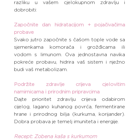
razliku u vašem cjelokupnom zdravlju i 
dobrobiti:
Započnite dan hidratacijom + pojačivačima 
probave
Svako jutro započnite s čašom tople vode sa 
sjemenkama komorača i grožđicama ili 
vodom s limunom. Ova jednostavna navika 
pokreće probavu, hidrira vaš sistem i nježno 
budi vaš metabolizam.
Podržite zdravlje crijeva cjelovitim 
namirnicama i prirodnim pripravcima
Dajte prioritet zdravlju crijeva odabirom 
cijelog, lagano kuhanog povrća, fermentirane 
hrane i prirodnog bilja (kurkuma, korijander). 
Dobra probava je temelj imuniteta i energije.
Recept: Zobena kaša s kurkumom