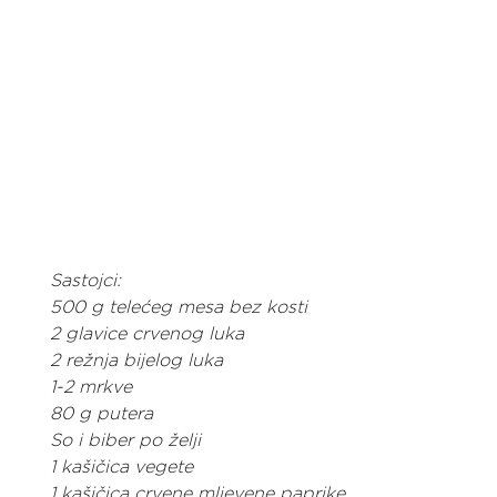
Sastojci:
500 g telećeg mesa bez kosti
2 glavice crvenog luka
2 režnja bijelog luka
1-2 mrkve
80 g putera
So i biber po želji
1 kašičica vegete
1 kašičica crvene mljevene paprike