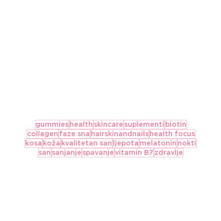
gummies
health
skincare
suplementi
biotin
collagen
faze sna
hairskinandnails
health focus
kosa
koža
kvalitetan san
ljepota
melatonin
nokti
san
sanjanje
spavanje
vitamin B7
zdravlje