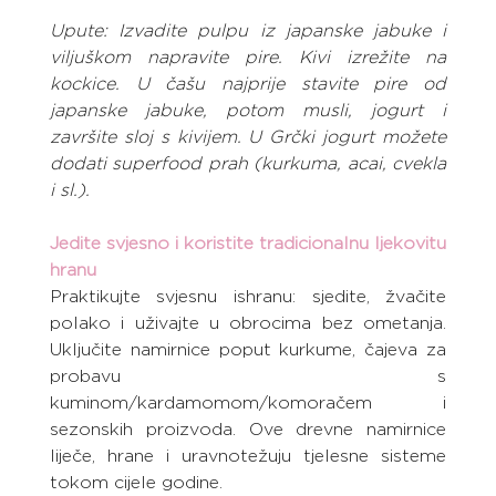
Upute: Izvadite pulpu iz japanske jabuke i 
viljuškom napravite pire. Kivi izrežite na 
kockice. U čašu najprije stavite pire od 
japanske jabuke, potom musli, jogurt i 
završite sloj s kivijem. U Grčki jogurt možete 
dodati superfood prah (kurkuma, acai, cvekla 
i sl.).
Jedite svjesno i koristite tradicionalnu ljekovitu 
hranu
Praktikujte svjesnu ishranu: sjedite, žvačite 
polako i uživajte u obrocima bez ometanja. 
Uključite namirnice poput kurkume, čajeva za 
probavu s 
kuminom/kardamomom/komoračem i 
sezonskih proizvoda. Ove drevne namirnice 
liječe, hrane i uravnotežuju tjelesne sisteme 
tokom cijele godine.