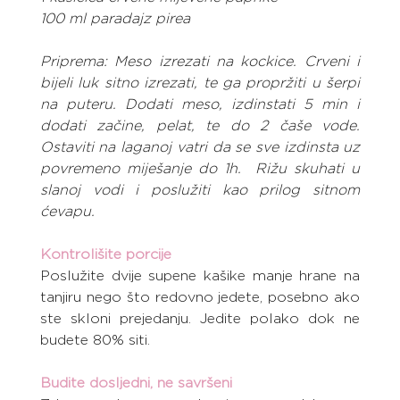
100 ml paradajz pirea
Priprema: Meso izrezati na kockice. Crveni i 
bijeli luk sitno izrezati, te ga propržiti u šerpi 
na puteru. Dodati meso, izdinstati 5 min i 
dodati začine, pelat, te do 2 čaše vode. 
Ostaviti na laganoj vatri da se sve izdinsta uz 
povremeno miješanje do 1h.  Rižu skuhati u 
slanoj vodi i poslužiti kao prilog sitnom 
ćevapu.
Kontrolišite porcije
Poslužite dvije supene kašike manje hrane na 
tanjiru nego što redovno jedete, posebno ako 
ste skloni prejedanju. Jedite polako dok ne 
budete 80% siti.
Budite dosljedni, ne savršeni