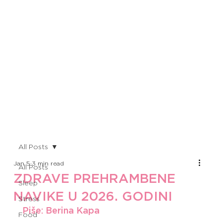
All Posts
Jan 5
3 min read
All Posts
ZDRAVE PREHRAMBENE
Sleep
NAVIKE U 2026. GODINI
Stress
Piše: Berina Kapa
Food