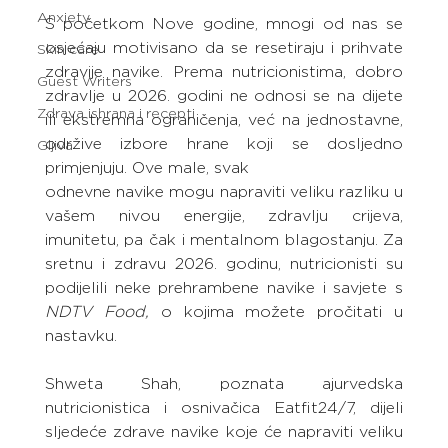
Anxiety
S početkom Nove godine, mnogi od nas se 
osjećaju motivisano da se resetiraju i prihvate 
Skin care
zdravije navike. Prema nutricionistima, dobro 
Guest Writers
zdravlje u 2026. godini ne odnosi se na dijete 
Zdrava ishrana i recepti
ili ekstremna ograničenja, već na jednostavne, 
održive izbore hrane koji se dosljedno 
Gljiva
primjenjuju. Ove male, svak
odnevne navike mogu napraviti veliku razliku u 
vašem nivou energije, zdravlju crijeva, 
imunitetu, pa čak i mentalnom blagostanju. Za 
sretnu i zdravu 2026. godinu, nutricionisti su 
podijelili neke prehrambene navike i savjete s 
NDTV Food, 
o kojima možete pročitati u 
nastavku.
Shweta Shah, poznata ajurvedska 
nutricionistica i osnivačica Eatfit24/7, dijeli 
sljedeće zdrave navike koje će napraviti veliku 