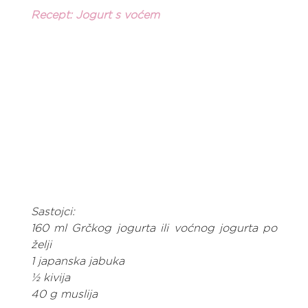
Recept: Jogurt s voćem
Sastojci:
160 ml Grčkog jogurta ili voćnog jogurta po 
želji
1 japanska jabuka
½ kivija
40 g muslija