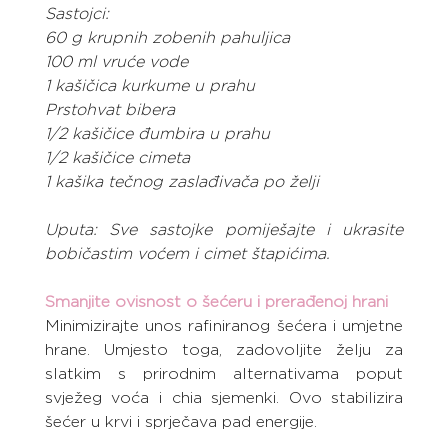
Sastojci:
60 g krupnih zobenih pahuljica
100 ml vruće vode
1 kašičica kurkume u prahu
Prstohvat bibera
1/2 kašičice đumbira u prahu
1/2 kašičice cimeta
1 kašika tečnog zaslađivača po želji
Uputa: Sve sastojke pomiješajte i ukrasite 
bobičastim voćem i cimet štapićima.
Smanjite ovisnost o šećeru i prerađenoj hrani
Minimizirajte unos rafiniranog šećera i umjetne 
hrane. Umjesto toga, zadovoljite želju za 
slatkim s prirodnim alternativama poput 
svježeg voća i chia sjemenki. Ovo stabilizira 
šećer u krvi i sprječava pad energije.