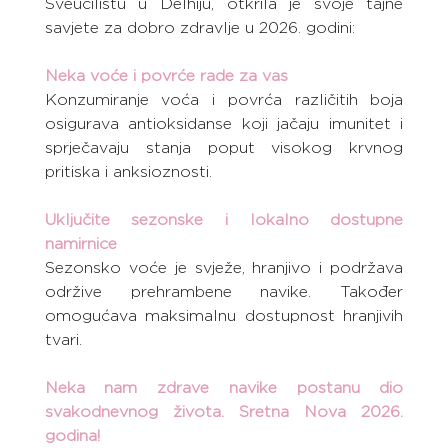
Sveučilištu u Delhiju, otkrila je svoje tajne 
savjete za dobro zdravlje u 2026. godini:
Neka voće i povrće rade za vas
Konzumiranje voća i povrća različitih boja 
osigurava antioksidanse koji jačaju imunitet i 
sprječavaju stanja poput visokog krvnog 
pritiska i anksioznosti.
Uključite sezonske i lokalno dostupne 
namirnice
Sezonsko voće je svježe, hranjivo i podržava 
održive prehrambene navike. Također 
omogućava maksimalnu dostupnost hranjivih 
tvari.
Neka nam zdrave navike postanu dio 
svakodnevnog života. Sretna Nova 2026. 
godina!