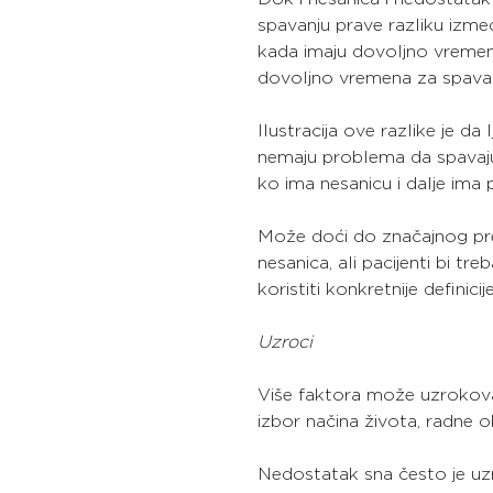
spavanju prave razliku izme
kada imaju dovoljno vremen
dovoljno vremena za spavan
Ilustracija ove razlike je d
nemaju problema da spavaju
ko ima nesanicu i dalje ima 
Može doći do značajnog prek
nesanica, ali pacijenti bi treb
koristiti konkretnije definicije
Uzroci
Više faktora može uzrokovati 
izbor načina života, radne 
Nedostatak sna često je uz