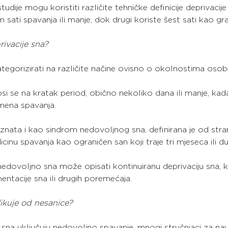
udije mogu koristiti različite tehničke definicije deprivacije
 sati spavanja ili manje, dok drugi koriste šest sati kao gra
privacije sna?
egorizirati na različite načine ovisno o okolnostima osob
si se na kratak period, obično nekoliko dana ili manje, ka
mena spavanja.
oznata i kao sindrom nedovoljnog sna, definirana je od str
nu spavanja kao ograničen san koji traje tri mjeseca ili du
nedovoljno sna može opisati kontinuiranu deprivaciju sna, k
mentacije sna ili drugih poremećaja.
likuje od nesanice?
 sna uključuju nedovoljno spavanje, mnogi stručnjaci za na