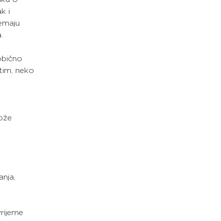
k i
nemaju
.
obično
tim, neko 
može
anja,
rijeme