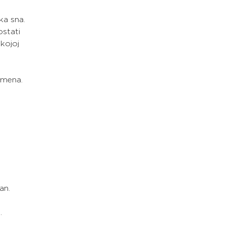
ka sna.
ostati
kojoj
emena.
an.
. 
 