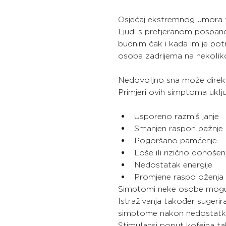
Osjećaj ekstremnog umora t
Ljudi s pretjeranom pospan
budnim čak i kada im je pot
osoba zadrijema na nekolik
Nedovoljno sna može direk
Primjeri ovih simptoma uklju
Usporeno razmišljanje
Smanjen raspon pažnje
Pogoršano pamćenje
Loše ili rizično donoše
Nedostatak energije
Promjene raspoloženja uk
Simptomi neke osobe mogu ov
Istraživanja također sugerir
simptome nakon nedostatka
Stimulansi poput kofeina t