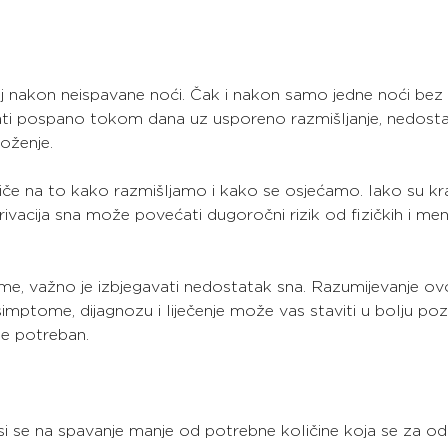
ćaj nakon neispavane noći. Čak i nakon samo jedne noći bez
i pospano tokom dana uz usporeno razmišljanje, nedosta
loženje.
iče na to kako razmišljamo i kako se osjećamo. Iako su kr
eprivacija sna može povećati dugoročni rizik od fizičkih i men
eme, važno je izbjegavati nedostatak sna. Razumijevanje ovo
simptome, dijagnozu i liječenje može vas staviti u bolju pozi
je potreban.
i se na spavanje manje od potrebne količine koja se za od