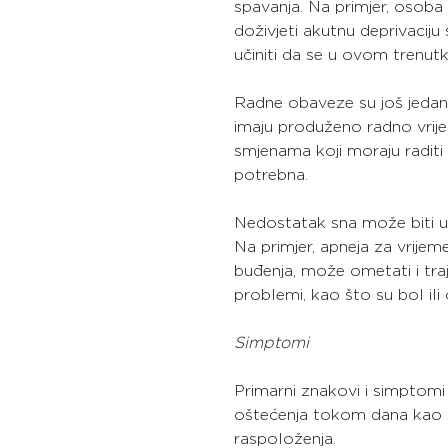
spavanja. Na primjer, osoba
doživjeti akutnu deprivacij
učiniti da se u ovom trenut
Radne obaveze su još jedan u
imaju produženo radno vri
smjenama koji moraju raditi 
potrebna.
Nedostatak sna može biti u
Na primjer, apneja za vrijem
buđenja, može ometati i traja
problemi, kao što su bol ili
Simptomi
Primarni znakovi i simptom
oštećenja tokom dana kao št
raspoloženja.