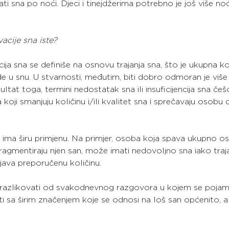
i sna po noći. Djeci i tinejdžerima potrebno je još više n
vacije sna iste?
cija sna se definiše na osnovu trajanja sna, što je ukupna ko
 u snu. U stvarnosti, međutim, biti dobro odmoran je viš
ltat toga, termini nedostatak sna ili insuficijencija sna češ
 koji smanjuju količinu i/ili kvalitet sna i sprečavaju osobu 
 ima širu primjenu. Na primjer, osoba koja spava ukupno os
ragmentiraju njen san, može imati nedovoljno sna iako traj
java preporučenu količinu.
 razlikovati od svakodnevnog razgovora u kojem se poja
iti sa širim značenjem koje se odnosi na loš san općenito, 