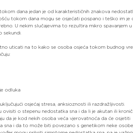
okom dana jedan je od karakterističnih znakova nedostat
ošću tokom dana mogu se osjećati pospano i teško im je 
rebno. U nekim slučajevima to rezultira mikro spavanjem u 
o sekundi.
tno uticati na to kako se osoba osjeća tokom budnog vr
čuju:
nje odluka
ljučujući osjećaj stresa, anksioznosti ili razdražljivosti.
isiti o stepenu nedostatka sna i da li je akutan ili kronič
aju da je kod nekih osoba veća vjerovatnoća da će osjetiti 
 sna i da to može biti povezano s genetikom neke osobe
akođer mogu prikriti simptome nedostatka sna, pa je važno