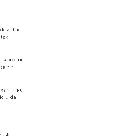
 dovoljno 
tak 
atkoročni
talnih 
g stanja, 
ciju da 
rasle