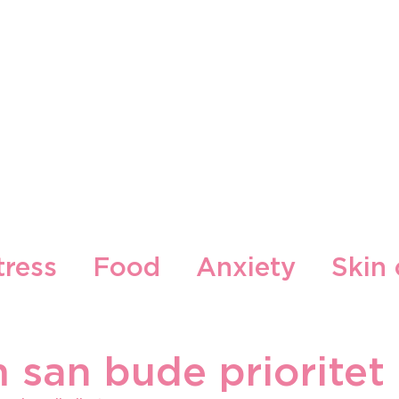
Our Brands
Our Locations
Blog
Contact
tress
Food
Anxiety
Skin 
cepti
Gljiva
 san bude prioritet