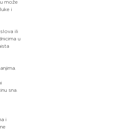
iju može
luke i
lova ili
nicima u 
aista
anjima.
i
inu sna.
a i
ene