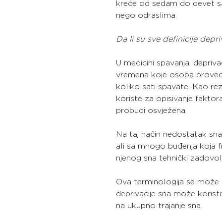
kreće od sedam do devet sat
nego odraslima.
Da li su sve definicije depri
U medicini spavanja, depriva
vremena koje osoba provede
koliko sati spavate. Kao rezu
koriste za opisivanje faktora
probudi osvježena.
Na taj način nedostatak sna
ali sa mnogo buđenja koja f
njenog sna tehnički zadovol
Ova terminologija se može
deprivacije sna može korist
na ukupno trajanje sna.