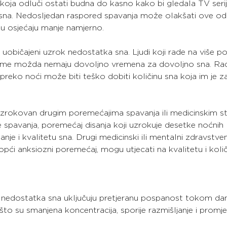
 koja odluči ostati budna do kasno kako bi gledala TV ser
u sna. Nedosljedan raspored spavanja može olakšati ove od
ku osjećaju manje namjerno.
običajeni uzrok nedostatka sna. Ljudi koji rade na više pos
jeme možda nemaju dovoljno vremena za dovoljno sna. Rad
preko noći može biti teško dobiti količinu sna koja im je z
zrokovan drugim poremećajima spavanja ili medicinskim st
e spavanja, poremećaj disanja koji uzrokuje desetke noćnih
nje i kvalitetu sna. Drugi medicinski ili mentalni zdravstven
 opći anksiozni poremećaj, mogu utjecati na kvalitetu i količ
i nedostatka sna uključuju pretjeranu pospanost tokom dan
o su smanjena koncentracija, sporije razmišljanje i promj