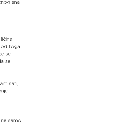
oćnog sna
ličina
e od toga
će se
da se
am sati,
anje
m
a ne samo 