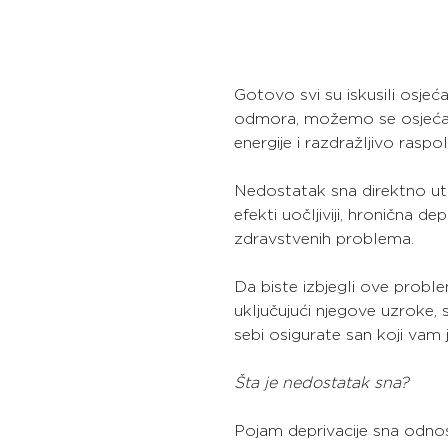
Gotovo svi su iskusili osje
odmora, možemo se osjećat
energije i razdražljivo raspo
Nedostatak sna direktno ut
efekti uočljiviji, hronična d
zdravstvenih problema.
Da biste izbjegli ove probl
uključujući njegove uzroke, 
sebi osigurate san koji vam 
Šta je nedostatak sna?
Pojam deprivacije sna odnos