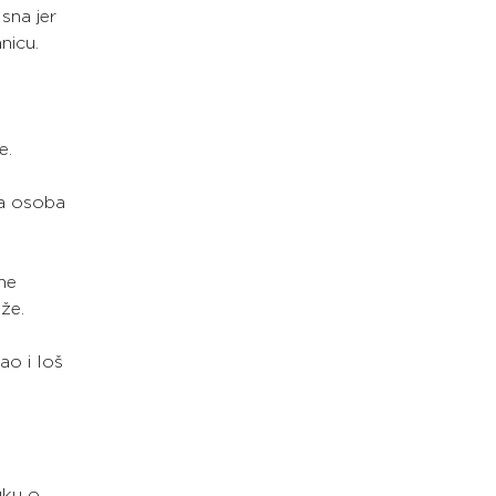
 sna jer
nicu.
e.
da osoba
ane
že.
ao i loš
uku o