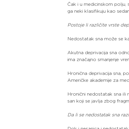
Čak i u medicinskom polju, st
ga neki klasifikuju kao sedam
Postoje li različite vrste de
Nedostatak sna može se kat
Akutna deprivacija sna odno
ima značajno smanjenje vre
Hronična deprivacija sna, p
Američke akademije za medici
Hronični nedostatak sna ili 
san koji se javlja zbog frag
Da li se nedostatak sna raz
Dok i nesanica i nedostatak