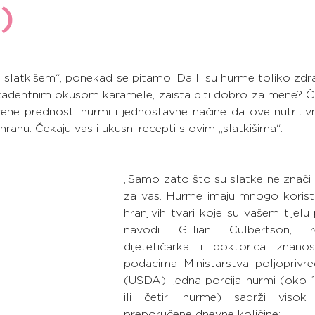
)
 slatkišem“, ponekad se pitamo: Da li su hurme toliko zdr
kadentnim okusom karamele, zaista biti dobro za mene? Čit
vene prednosti hurmi i jednostavne načine da ove nutritiv
ranu. Čekaju vas i ukusni recepti s ovim „slatkišima“.
„Samo zato što su slatke ne znači 
za vas. Hurme imaju mnogo koristi 
hranjivih tvari koje su vašem tijelu 
navodi Gillian Culbertson, regi
dijetetičarka i doktorica znanos
podacima Ministarstva poljoprivr
(USDA), jedna porcija hurmi (oko 
ili četiri hurme) sadrži visok 
preporučene dnevne količine: