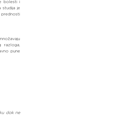
bolesti i 
tudija je 
prednosti 
množavaju 
 razloga, 
avno pune 
ku dok ne 