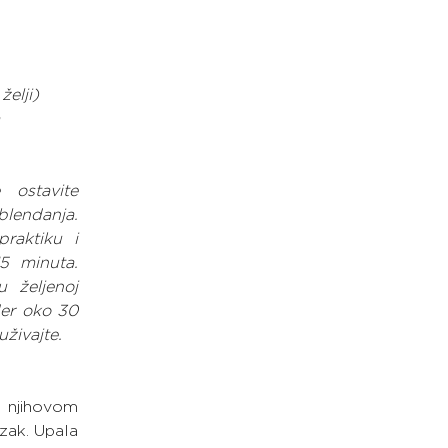
želji)
a
ostavite 
lendanja. 
raktiku i 
5 minuta. 
 željenoj 
der oko 30 
uživajte.
 njihovom 
zak. Upala 