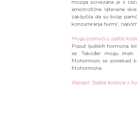
mozga povezana je s razvo
amiotrofične lateralne skl
zaključila da su bolje pamć
konzumiranja hurmi“, napom
Mogu pomoći u zaštiti kože
Poput ljudskih hormona, bi
se. Također mogu imati b
fitohormoni se ponekad k
fitohormona.
Recept: Slatke korpice s 