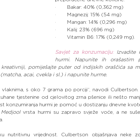
·       Bakar: 40% (0,362 mg)
·       Magnezij: 15% (54 mg)
·       Mangan: 14% (0,296 mg)
·       Kalij: 23% (696 mg)
·       Vitamin B6: 17% (0,249 mg).
Savjet za konzumaciju
:
 Izvadite 
hurmi. Napunite ih orašastim p
i kreativniji, pomiješajte puter od indijskih oraščića sa ma
(matcha, acai, cvekla i sl.) i napunite hurme.
laknima, s oko 7 grama po porciji“, navodi Culbertson. „T
kuhane tjestenine od cjelovitog zrna pšenice ili nešto man
ost konzumiranja hurmi je pomoć u dostizanju dnevne kvote
 
Medjool
 vrsta hurmi su zapravo svježe voće, a ne suše
a.
nutritivnu vrijednost. Culbertson objašnjava neke zd