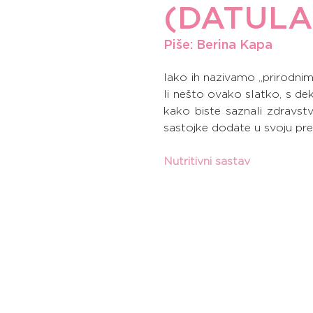
(DATULA
Piše: Berina Kapa
Iako ih nazivamo „prirodnim
li nešto ovako slatko, s de
kako biste saznali zdravst
sastojke dodate u svoju preh
Nutritivni sastav