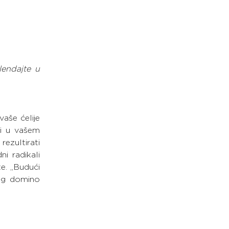
endajte u 
aše ćelije 
i u vašem 
zultirati 
 radikali 
e. „Budući 
og domino 