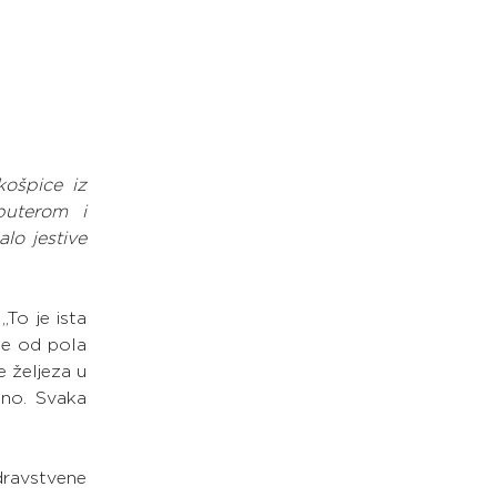
košpice iz 
uterom i 
lo jestive 
o je ista 
je od pola 
 željeza u 
no. Svaka 
ravstvene 