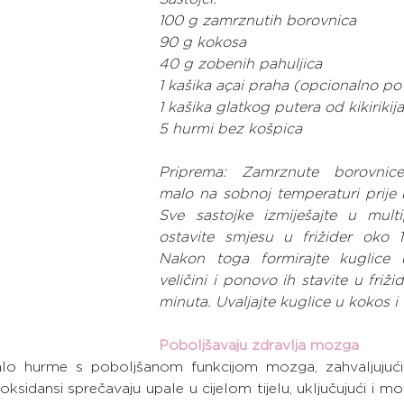
100 g zamrznutih borovnica
90 g kokosa
40 g zobenih pahuljica
1 kašika açai praha (opcionalno po 
1 kašika glatkog putera od kikirikij
5 hurmi bez košpica
Priprema: Zamrznute borovnice 
malo na sobnoj temperaturi prije b
Sve sastojke izmiješajte u multip
ostavite smjesu u frižider oko 1
Nakon toga formirajte kuglice u
veličini i ponovo ih stavite u friži
minuta. Uvaljajte kuglice u kokos i 
Poboljšavaju zdravlja mozga
alo hurme s poboljšanom funkcijom mozga, zahvaljujući
oksidansi sprečavaju upale u cijelom tijelu, uključujući i mo