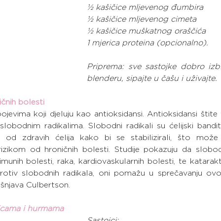
½ kašičice mljevenog đumbira
½ kašičice mljevenog cimeta
½ kašičice muškatnog oraščića
1 mjerica proteina (opcionalno).
Priprema: sve sastojke dobro izbl
blenderu, sipajte u čašu i uživajte.
čnih bolesti
evima koji djeluju kao antioksidansi. Antioksidansi štite v
lobodnim radikalima. Slobodni radikali su ćelijski bandit
e od zdravih ćelija kako bi se stabilizirali, što može re
izikom od hroničnih bolesti. Studije pokazuju da slobodni
munih bolesti, raka, kardiovaskularnih bolesti, te katarakt
protiv slobodnih radikala, oni pomažu u sprečavanju ov
ašnjava Culbertson.
icama i hurmama
Sastojci: