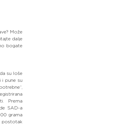
ave? Može 
ajte dalje 
no bogate 
da su loše 
i pune su 
potrebne“, 
strirana 
ti. Prema 
ede SAD-a 
100 grama 
postotak 