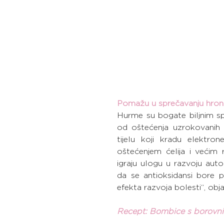
Pomažu u sprečavanju hroni
Hurme su bogate biljnim spoj
od oštećenja uzrokovanih s
tijelu koji kradu elektron
oštećenjem ćelija i većim r
igraju ulogu u razvoju autoi
da se antioksidansi bore 
efekta razvoja bolesti“, obj
Recept: Bombice s borovn