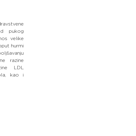
avstvene 
od pukog 
nos velike 
oput hurmi 
jšavanju 
ne razine 
zine LDL 
la, kao i 