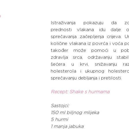
a
Istraživanja pokazuju da zdr
prednosti vlakana idu dalje 
sprečavanja začepljenja crijeva. U
količine vlakana iz povrća i voća p
također može pomoći u pobol
zdravlja srca, održavanju stabil
šećera u krvi, snižavanju ra
holesterola i ukupnog holestero
sprečavanju debljanja i pretilosti.
Recept: Shake s hurmama
Sastojci:
150 ml biljnog mlijeka
5 hurmi
1 manja jabuka