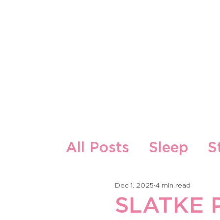
About Us
Our Products
All Posts
Sleep
S
Zdrava ishrana i re
Dec 1, 2025
4 min read
SLATKE 