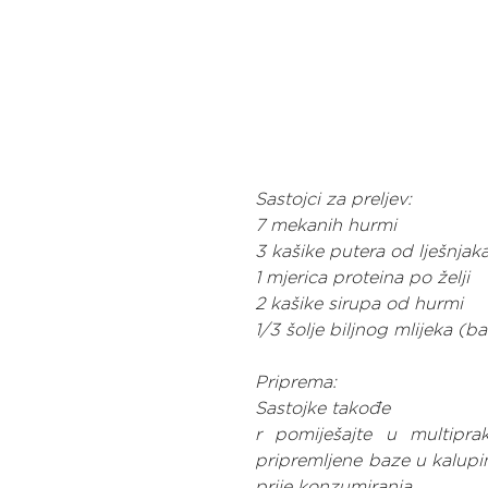
Sastojci za preljev:
7 mekanih hurmi
3 kašike putera od lješnjak
1 mjerica proteina po želji
2 kašike sirupa od hurmi
1/3 šolje biljnog mlijeka (
Priprema:
Sastojke takođe
r pomiješajte u multipra
pripremljene baze u kalupi
prije konzumiranja.