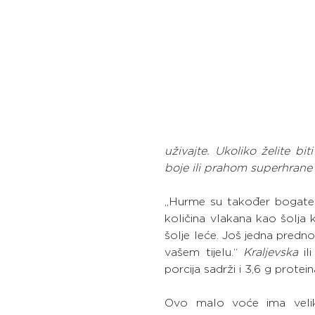
uživajte. Ukoliko želite bit
boje ili prahom superhrane 
„Hurme su također bogate v
količina vlakana kao šolja 
šolje leće. Još jedna predn
vašem tijelu.“ 
Kraljevska
 ili
porcija sadrži i 3,6 g protein
Ovo malo voće ima veliku 