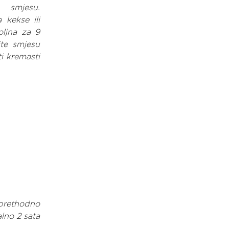
 smjesu. 
kekse ili 
ljna za 9 
te smjesu 
 kremasti 
rethodno 
no 2 sata 