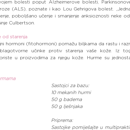
jem bolesti poput Alzheimerove bolesti, Parkinsonove 
eroze (ALS), poznate i kao Lou Gehrigova bolest. „Jedna s
enje, poboljšano učenje i smanjenje anksioznosti neke od 
inje Culbertson.
 od starenja
ljni hormoni (fitohormoni) pomažu biljkama da rastu i raz
lagotvorne učinke protiv starenja vaše kože. Iz tog
oriste u proizvodima za njegu kože. Hurme su jednost
hurmama
Sastojci za bazu:
10 mekanih hurmi
50 g badema
50 g lješnjaka
Priprema:
Sastojke pomiješajte u multiprakti