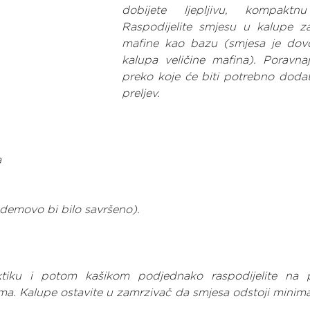
dobijete ljepljivu, kompaktnu
Raspodijelite smjesu u kalupe za 
mafine kao bazu (smjesa je dovo
kalupa veličine mafina). Poravnaj
preko koje će biti potrebno dodati
preljev.
a
bademovo bi bilo savršeno).
ktiku i potom kašikom podjednako raspodijelite na p
ma. Kalupe ostavite u zamrzivač da smjesa odstoji minimal